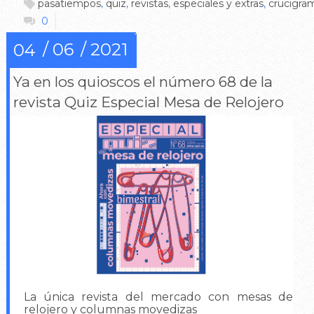
pasatiempos
,
quiz
,
revistas
,
especiales y extras
,
crucigra
0
06
2021
04
Ya en los quioscos el número 68 de la
revista Quiz Especial Mesa de Relojero
La única revista del mercado con mesas de
relojero y columnas movedizas