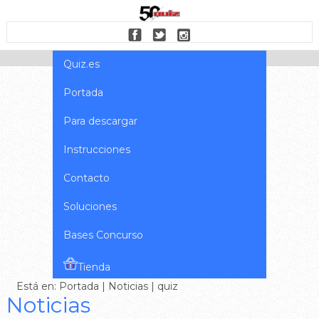
Quiz.es
Portada
Para descargar
Instrucciones
Contacto
Soluciones
Bases Concurso
Tienda
Está en:
Portada
|
Noticias
| quiz
Noticias