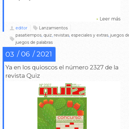
Leer más
editor
Lanzamientos
pasatiempos
,
quiz
,
revistas
,
especiales y extras
,
juegos de
juegos de palabras
0
06
2021
03
Ya en los quioscos el número 2327 de la
revista Quiz