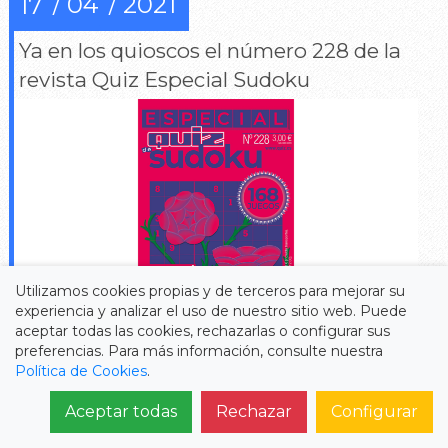
04
2021
17
Ya en los quioscos el número 228 de la
revista Quiz Especial Sudoku
Utilizamos cookies propias y de terceros para mejorar su
experiencia y analizar el uso de nuestro sitio web. Puede
aceptar todas las cookies, rechazarlas o configurar sus
preferencias. Para más información, consulte nuestra
152 sudokus clásicos de calidad con 6 grados de
Política de Cookies
.
dificultad y 16 alfasudokus
Aceptar todas
Rechazar
Configurar
Leer más