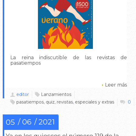
La reina indiscutible de las revistas de
pasatiempos
Leer más
editor
Lanzamientos
pasatiempos
,
quiz
,
revistas
,
especiales y extras
0
06
2021
05
Ya en los quioscos el número 119 de la