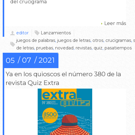
del crucigrama
Leer más
editor
Lanzamientos
juegos de palabras
,
juegos de letras
,
otros
,
crucigramas
,
de letras
,
pruebas
,
novedad
,
revistas
,
quiz
,
pasatiempos
0
07
2021
05
Ya en los quioscos el número 380 de la
revista Quiz Extra