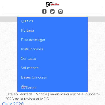
Quiz.es
Portada
Para descargar
Instrucciones
Contacto
Soluciones
Bases Concurso
Tienda
Está en:
Portada
|
Noticia
| ya-en-los-quioscos-el-numero-
2028-de-la-revista-quiz-115
Quiz 2028