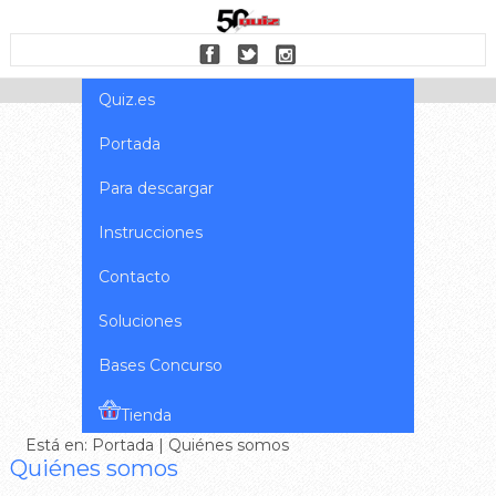
Quiz.es
Portada
Para descargar
Instrucciones
Contacto
Soluciones
Bases Concurso
Tienda
Está en:
Portada
| Quiénes somos
Quiénes somos