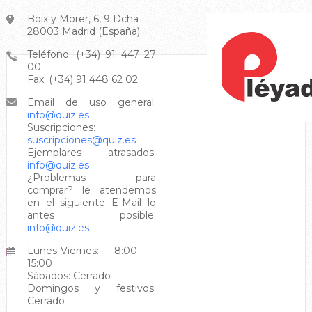
Boix y Morer, 6, 9 Dcha
28003 Madrid (España)
Teléfono: (+34) 91 447 27
00
Fax: (+34) 91 448 62 02
Email de uso general:
info@quiz.es
Suscripciones:
suscripciones@quiz.es
Ejemplares atrasados:
info@quiz.es
¿Problemas para
comprar? le atendemos
en el siguiente E-Mail lo
antes posible:
info@quiz.es
Lunes-Viernes:
8:00 -
15:00
Sábados:
Cerrado
Domingos y festivos:
Cerrado