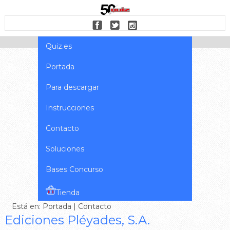
Quiz.es
Portada
Para descargar
Instrucciones
Contacto
Soluciones
Bases Concurso
Tienda
Está en:
Portada
| Contacto
Ediciones Pléyades, S.A.