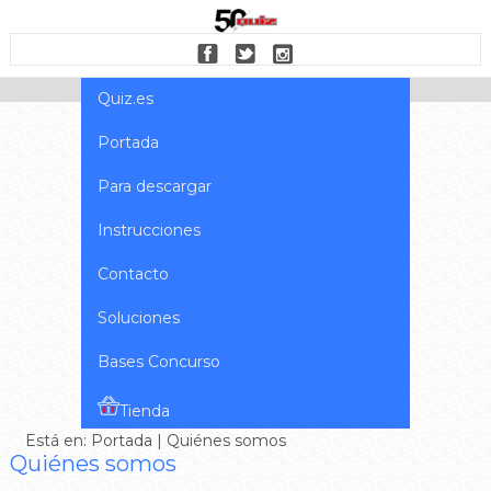
Quiz.es
Portada
Para descargar
Instrucciones
Contacto
Soluciones
Bases Concurso
Tienda
Está en:
Portada
| Quiénes somos
Quiénes somos