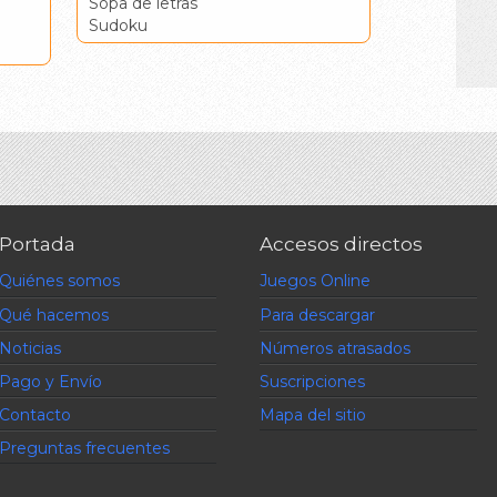
Sopa de letras
Sudoku
Portada
Accesos directos
Quiénes somos
Juegos Online
Qué hacemos
Para descargar
Noticias
Números atrasados
Pago y Envío
Suscripciones
Contacto
Mapa del sitio
Preguntas frecuentes