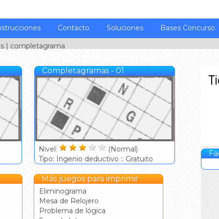
nstrucciones
Contacto
Soluciones
Bases Concurso
os
| completagrama
Completagramas - 01
Nivel:
(Normal)
Fa
Tipo: Ingenio deductivo :: Gratuito
Más juegos para imprimir
Eliminograma
Mesa de Relojero
Problema de lógica