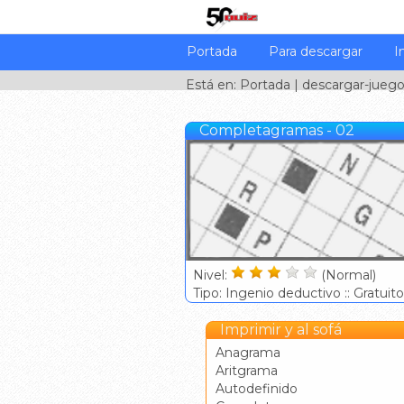
Portada
Para descargar
I
Está en:
Portada
|
descargar-jueg
Completagramas - 02
Nivel:
(Normal)
Tipo: Ingenio deductivo :: Gratuito
Imprimir y al sofá
Anagrama
Aritgrama
Autodefinido