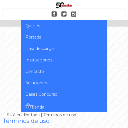
Quiz.es
Portada
Para descargar
Instrucciones
Contacto
Soluciones
Bases Concurso
Tienda
Está en:
Portada
| Términos de uso
Términos de uso