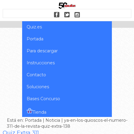
Quiz.es
Portada
Para descargar
Instrucciones
Contacto
Soluciones
Bases Concurso
Tienda
Está en:
Portada
|
Noticia
| ya-en-los-quioscos-el-numero-
311-de-la-revista-quiz-extra-138
Quiz Extra 311