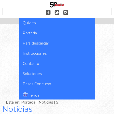
Quiz.es
Portada
Para descargar
Instrucciones
Contacto
Soluciones
Bases Concurso
Tienda
Está en:
Portada
|
Noticias
| 5
Noticias