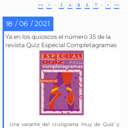
···
···
<<
<
3
4
5
6
7
>
>>
06
2021
18
Ya en los quioscos el número 35 de la
revista Quiz Especial Completagramas
Una variante del crucigrama ‘muy de Quiz’ y