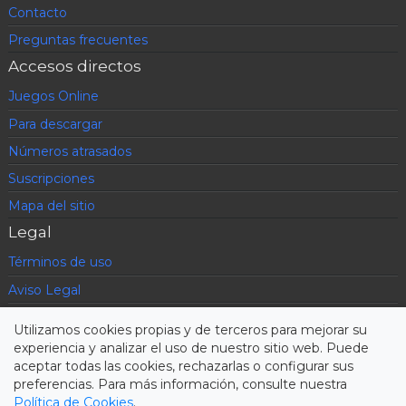
Contacto
Preguntas frecuentes
Accesos directos
Juegos Online
Para descargar
Números atrasados
Suscripciones
Mapa del sitio
Legal
Términos de uso
Aviso Legal
Política de privacidad
Utilizamos cookies propias y de terceros para mejorar su
Condiciones contratación
experiencia y analizar el uso de nuestro sitio web. Puede
aceptar todas las cookies, rechazarlas o configurar sus
Cookies
preferencias. Para más información, consulte nuestra
Política de Cookies
.