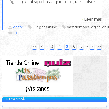
lógica que atrapa hasta que se logra resolver
Leer más
editor
Juegos Online
pasatiempos
,
lógica
,
onli
0
···
···
<<
<
3
4
5
6
7
>
>>
Facebook