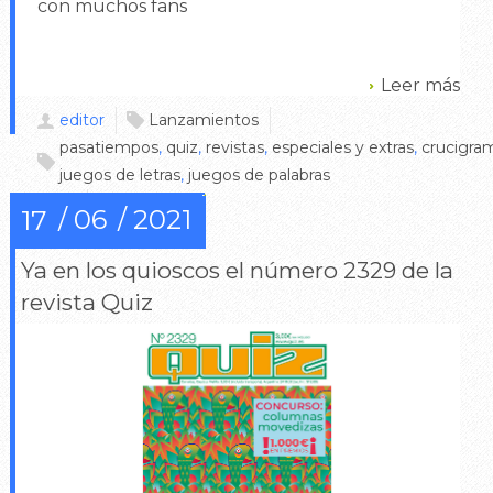
con muchos fans
Leer más
editor
Lanzamientos
pasatiempos
,
quiz
,
revistas
,
especiales y extras
,
crucigra
juegos de letras
,
juegos de palabras
0
06
2021
17
Ya en los quioscos el número 2329 de la
revista Quiz