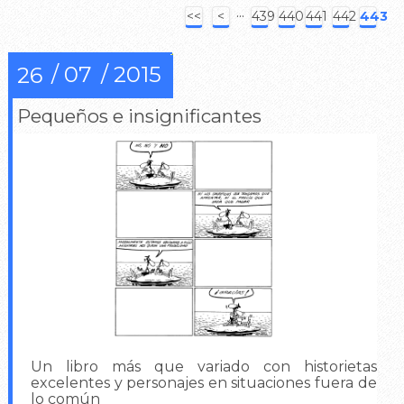
···
<<
<
439
440
441
442
443
07
2015
26
Pequeños e insignificantes
Un libro más que variado con historietas
excelentes y personajes en situaciones fuera de
lo común