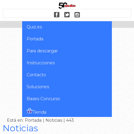
Quiz.es
Portada
Para descargar
Instrucciones
Contacto
Soluciones
Bases Concurso
Tienda
Está en:
Portada
|
Noticias
| 443
Noticias