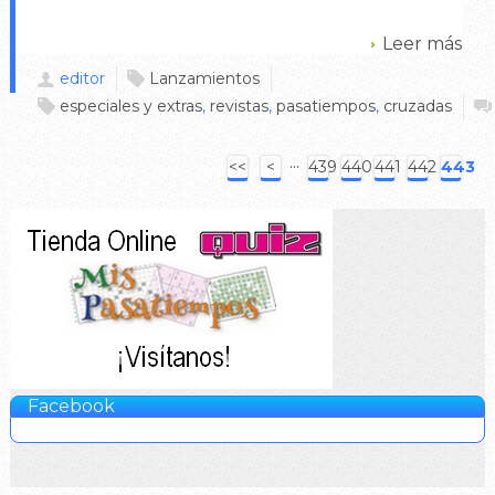
Leer más
editor
Lanzamientos
especiales y extras
,
revistas
,
pasatiempos
,
cruzadas
···
<<
<
439
440
441
442
443
Facebook