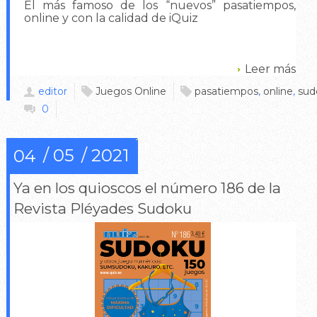
El más famoso de los “nuevos” pasatiempos,
online y con la calidad de iQuiz
Leer más
editor
Juegos Online
pasatiempos
,
online
,
sud
0
05
2021
04
Ya en los quioscos el número 186 de la
Revista Pléyades Sudoku