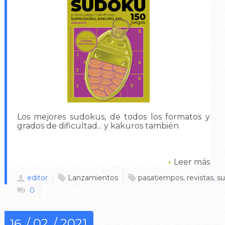
Los mejores sudokus, de todos los formatos y
grados de dificultad... y kakuros también
Leer más
editor
Lanzamientos
pasatiempos
,
revistas
,
s
0
02
2021
16