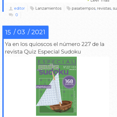
Leer más
editor
Lanzamientos
pasatiempos
,
revistas
,
s
0
03
2021
15
Ya en los quioscos el número 227 de la
revista Quiz Especial Sudoku