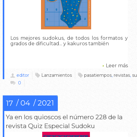
Los mejores sudokus, de todos los formatos y
grados de dificultad... y kakuros también
Leer más
editor
Lanzamientos
pasatiempos
,
revistas
,
s
0
04
2021
17
Ya en los quioscos el número 228 de la
revista Quiz Especial Sudoku