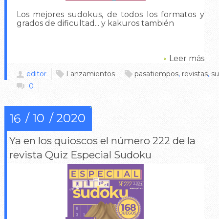
Los mejores sudokus, de todos los formatos y
grados de dificultad... y kakuros también
Leer más
editor
Lanzamientos
pasatiempos
,
revistas
,
s
0
10
2020
16
Ya en los quioscos el número 222 de la
revista Quiz Especial Sudoku