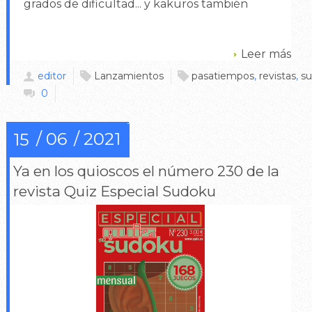
grados de dificultad... y kakuros también
Leer más
editor
Lanzamientos
pasatiempos
,
revistas
,
s
0
06
2021
15
Ya en los quioscos el número 230 de la
revista Quiz Especial Sudoku