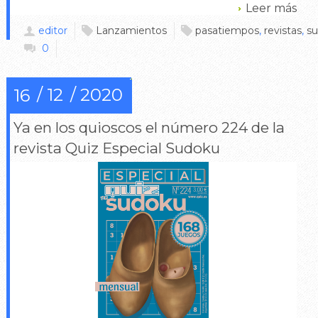
Leer más
editor
Lanzamientos
pasatiempos
,
revistas
,
s
0
12
2020
16
Ya en los quioscos el número 224 de la
revista Quiz Especial Sudoku