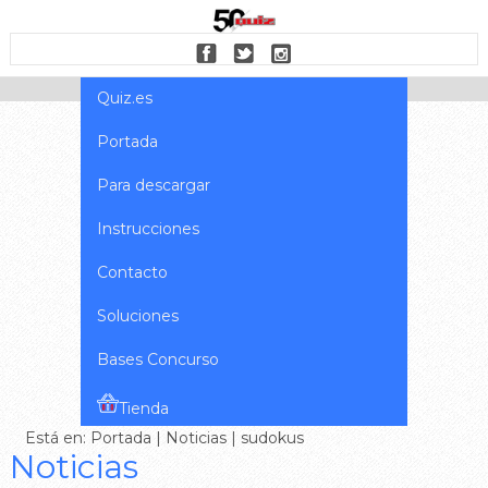
Quiz.es
Portada
Para descargar
Instrucciones
Contacto
Soluciones
Bases Concurso
Tienda
Está en:
Portada
|
Noticias
| sudokus
Noticias