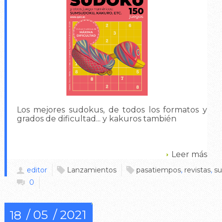
Los mejores sudokus, de todos los formatos y
grados de dificultad... y kakuros también
Leer más
editor
Lanzamientos
pasatiempos
,
revistas
,
s
0
05
2021
18