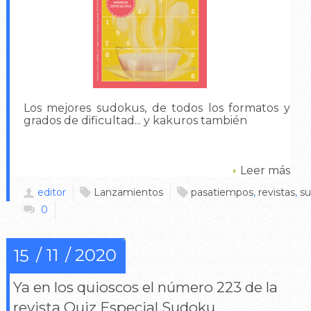
Los mejores sudokus, de todos los formatos y
grados de dificultad... y kakuros también
Leer más
editor
Lanzamientos
pasatiempos
,
revistas
,
s
0
11
2020
15
Ya en los quioscos el número 223 de la
revista Quiz Especial Sudoku