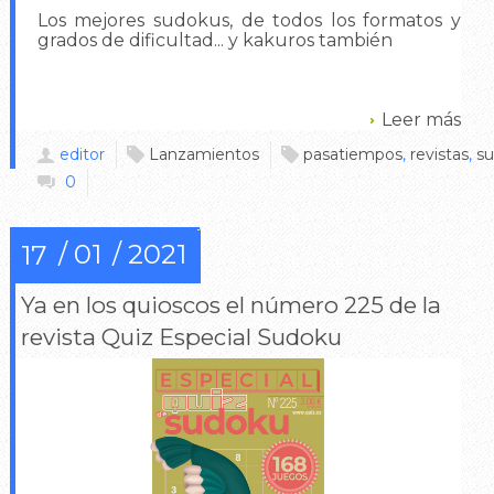
Los mejores sudokus, de todos los formatos y
grados de dificultad... y kakuros también
Leer más
editor
Lanzamientos
pasatiempos
,
revistas
,
s
0
01
2021
17
Ya en los quioscos el número 225 de la
revista Quiz Especial Sudoku