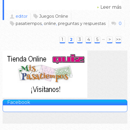
Leer más
editor
Juegos Online
pasatiempos
,
online
,
preguntas y respuestas
0
···
1
2
3
4
5
>
>>
Facebook