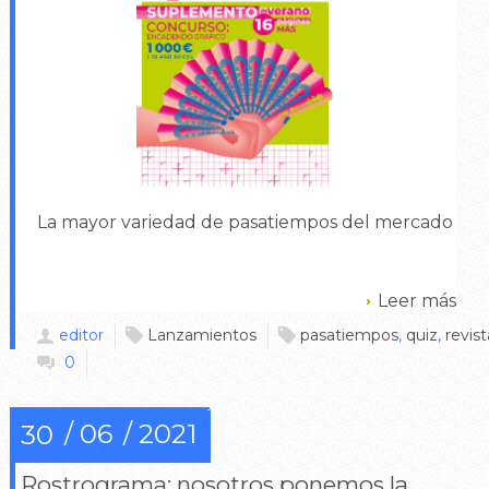
La mayor variedad de pasatiempos del mercado
Leer más
editor
Lanzamientos
pasatiempos
,
quiz
,
revist
0
06
2021
30
Rostrograma: nosotros ponemos la