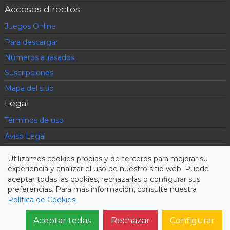
Accesos directos
Juegos Online
Para descargar
Números atrasados
Suscripciones
Mapa del sitio
Legal
Términos de uso
Aviso Legal
Política de privacidad
Utilizamos cookies propias y de terceros para mejorar su
Condiciones contratación
experiencia y analizar el uso de nuestro sitio web. Puede
aceptar todas las cookies, rechazarlas o configurar sus
Cookies
preferencias. Para más información, consulte nuestra
Política de Cookies
.
© 2005-2026 quiz.es :: Todos los derechos reservados
:: Powered by DefView
Aceptar todas
Rechazar
Configurar