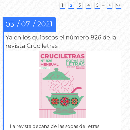
···
1
2
3
4
5
>
>>
07
2021
03
Ya en los quioscos el número 826 de la
revista Cruciletras
La revista decana de las sopas de letras