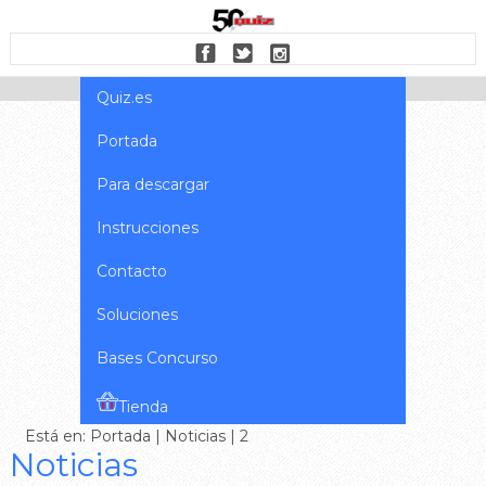
Quiz.es
Portada
Para descargar
Instrucciones
Contacto
Soluciones
Bases Concurso
Tienda
Está en:
Portada
|
Noticias
| 2
Noticias