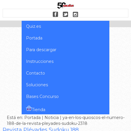
Quiz.es
Portada
Para descargar
Instrucciones
Contacto
Soluciones
Bases Concurso
Tienda
Está en:
Portada
|
Noticia
| ya-en-los-quioscos-el-numero-
188-de-la-revista-pleyades-sudoku-2318
Revista Pléyades Sudoku 188