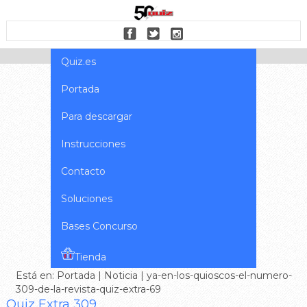
Quiz.es
Portada
Para descargar
Instrucciones
Contacto
Soluciones
Bases Concurso
Tienda
Está en:
Portada
|
Noticia
| ya-en-los-quioscos-el-numero-
309-de-la-revista-quiz-extra-69
Quiz Extra 309