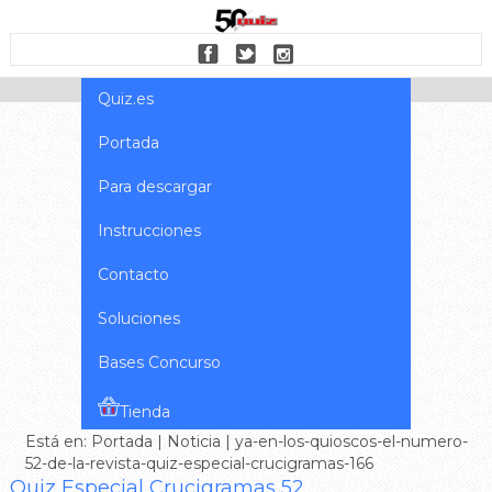
Quiz.es
Portada
Para descargar
Instrucciones
Contacto
Soluciones
Bases Concurso
Tienda
Está en:
Portada
|
Noticia
| ya-en-los-quioscos-el-numero-
52-de-la-revista-quiz-especial-crucigramas-166
Quiz Especial Crucigramas 52