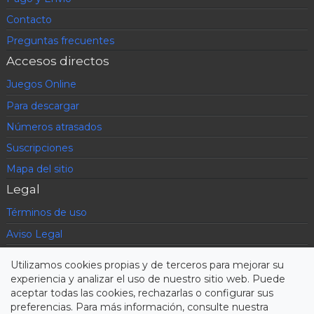
Contacto
Preguntas frecuentes
Accesos directos
Juegos Online
Para descargar
Números atrasados
Suscripciones
Mapa del sitio
Legal
Términos de uso
Aviso Legal
Política de privacidad
Utilizamos cookies propias y de terceros para mejorar su
Condiciones contratación
experiencia y analizar el uso de nuestro sitio web. Puede
aceptar todas las cookies, rechazarlas o configurar sus
Cookies
preferencias. Para más información, consulte nuestra