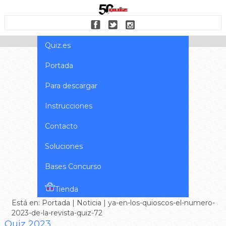
Quiz.es
Portada
Para descargar
Instrucciones
Contacto
Soluciones
Bases Concurso
Tienda
Está en:
Portada
|
Noticia
| ya-en-los-quioscos-el-numero-
2023-de-la-revista-quiz-72
Quiz 2023