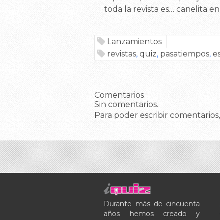
toda la revista es… canelita 
Lanzamientos
revistas
,
quiz
,
pasatiempos
,
e
Comentarios
Sin comentarios.
Para poder escribir comentarios,
Durante más de cincuenta
años hemos creado y