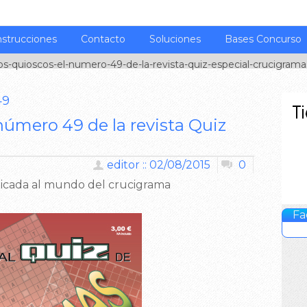
nstrucciones
Contacto
Soluciones
Bases Concurso
os-quioscos-el-numero-49-de-la-revista-quiz-especial-crucigrama
49
 número 49 de la revista Quiz
editor :: 02/08/2015
0
edicada al mundo del crucigrama
Fa