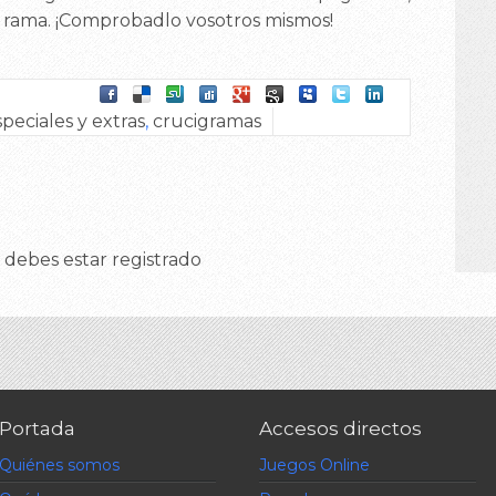
en rama. ¡Comprobadlo vosotros mismos!
speciales y extras
,
crucigramas
 debes estar registrado
Portada
Accesos directos
Quiénes somos
Juegos Online