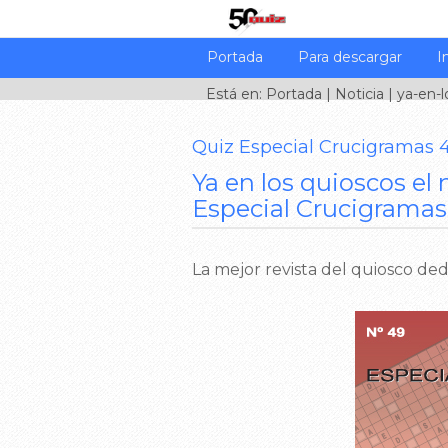
Portada
Para descargar
I
Está en:
Portada
|
Noticia
| ya-en-l
Quiz Especial Crucigramas 
Ya en los quioscos el
Especial Crucigramas
La mejor revista del quiosco d