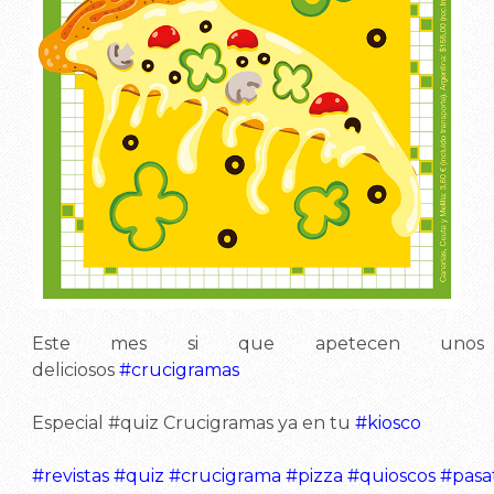
Este mes si que apetecen unos
deliciosos
#crucigramas
Especial
#quiz
Crucigramas ya en tu
#kiosco
#revistas
#quiz
#crucigrama
#pizza
#quioscos
#pasa