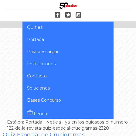
Quiz.es
Portada
Para descargar
Instrucciones
Contacto
Soluciones
Bases Concurso
Tienda
Está en:
Portada
|
Noticia
| ya-en-los-quioscos-el-numero-
122-de-la-revista-quiz-especial-crucigramas-2320
Quiz Especial de Crucigramas