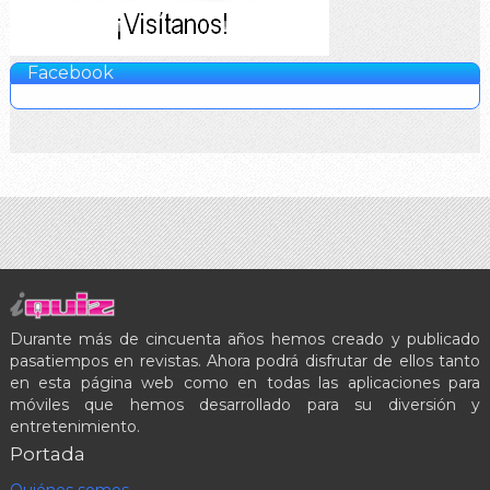
Facebook
Durante más de cincuenta años hemos creado y publicado
pasatiempos en revistas. Ahora podrá disfrutar de ellos tanto
en esta página web como en todas las aplicaciones para
móviles que hemos desarrollado para su diversión y
entretenimiento.
Portada