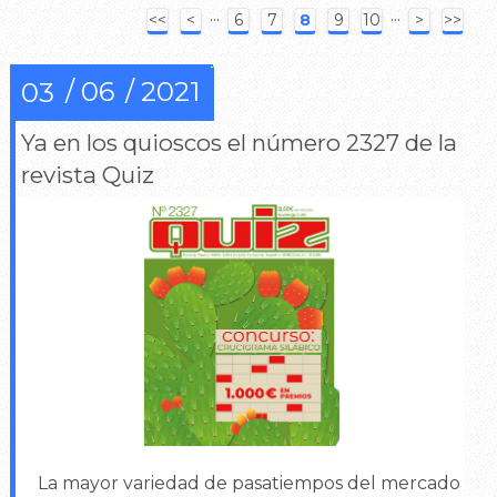
···
···
<<
<
6
7
8
9
10
>
>>
06
2021
03
Ya en los quioscos el número 2327 de la
revista Quiz
La mayor variedad de pasatiempos del mercado