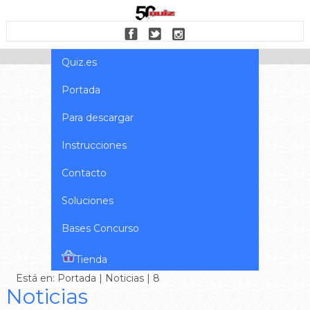
Quiz.es
Portada
Para descargar
Instrucciones
Contacto
Soluciones
Bases Concurso
Tienda
Está en:
Portada
|
Noticias
| 8
Noticias