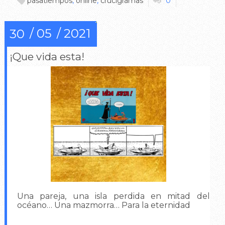
pasatiempos
,
online
,
crucigramas
0
05
2021
30
¡Que vida esta!
Una pareja, una isla perdida en mitad del
océano… Una mazmorra… Para la eternidad