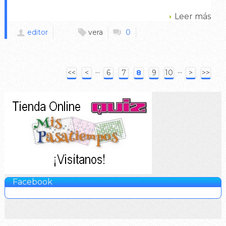
Leer más
editor
vera
0
···
···
<<
<
6
7
8
9
10
>
>>
Facebook