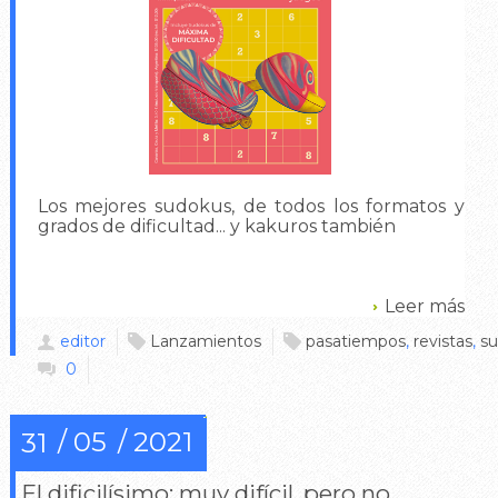
Los mejores sudokus, de todos los formatos y
grados de dificultad... y kakuros también
Leer más
editor
Lanzamientos
pasatiempos
,
revistas
,
s
0
05
2021
31
El dificilísimo: muy difícil, pero no