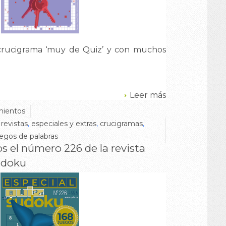
 crucigrama ‘muy de Quiz’ y con muchos
Leer más
ientos
,
revistas
,
especiales y extras
,
crucigramas
,
uegos de palabras
os el número 226 de la revista
udoku