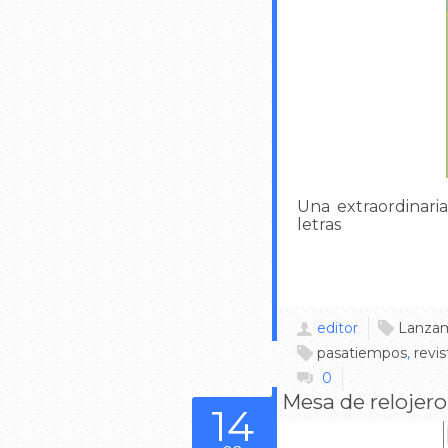
Una extraordinaria
letras
editor
Lanzam
pasatiempos
,
revis
0
Mesa de relojero
14