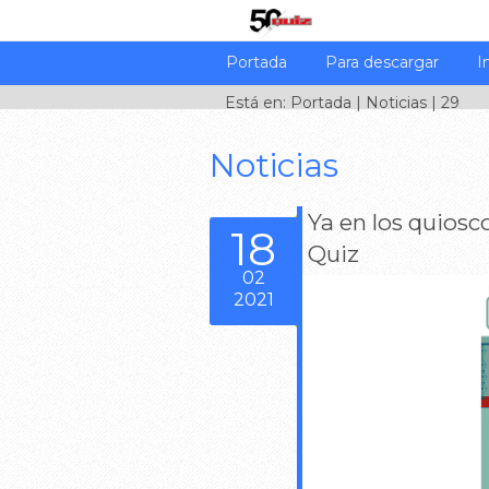
Portada
Para descargar
I
Está en:
Portada
|
Noticias
| 29
Noticias
Ya en los quiosc
18
Quiz
02
2021