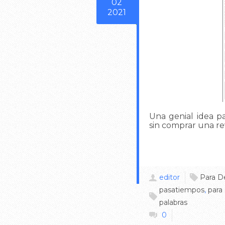
02
2021
Una genial idea p
sin comprar una rev
editor
Para D
pasatiempos
,
para
palabras
0