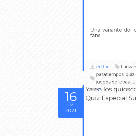
Una variante del
fans
editor
Lanzam
pasatiempos
,
quiz
juegos de letras
,
j
Ya en los quiosc
0
16
Quiz Especial S
02
2021