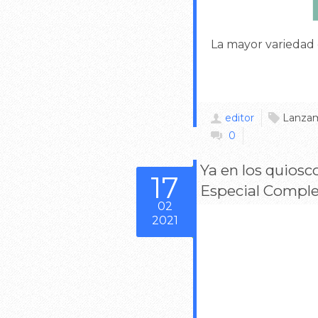
La mayor variedad
editor
Lanzam
0
Ya en los quiosc
17
Especial Compl
02
2021