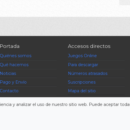
Portada
Accesos directos
Quiénes somos
Juegos Online
Qué hacemos
Para descargar
Noticias
Números atrasados
Pago y Envío
Suscripciones
Contacto
Mapa del sitio
Preguntas frecuentes
encia y analizar el uso de nuestro sitio web. Puede aceptar todas
s derechos reservados :: Powered by DefView