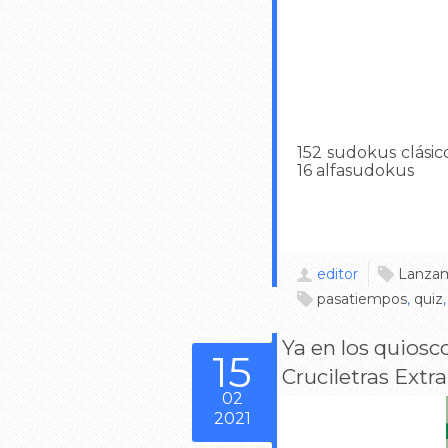
152 sudokus clásic
16 alfasudokus
editor
Lanzam
pasatiempos
,
quiz
Ya en los quiosc
15
Cruciletras Extra
02
2021