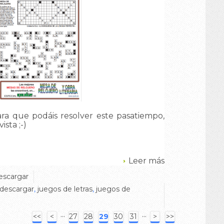
ara que podáis resolver este pasatiempo,
ista ;-)
Leer más
escargar
 descargar
,
juegos de letras
,
juegos de
···
···
<<
<
27
28
29
30
31
>
>>