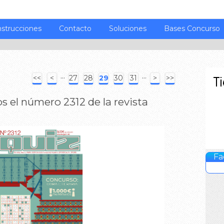
nstrucciones
Contacto
Soluciones
Bases Concurso
···
···
<<
<
27
28
29
30
31
>
>>
os el número 2312 de la revista
Fa