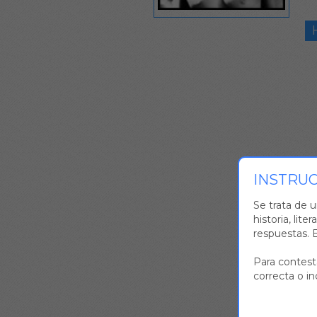
INSTRU
Se trata de u
historia, lite
respuestas. E
Para contesta
correcta o in