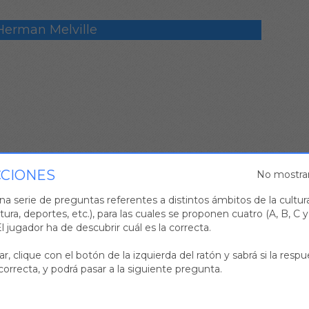
Herman Melville
CCIONES
No mostra
na serie de preguntas referentes a distintos ámbitos de la cultura
ratura, deportes, etc.), para las cuales se proponen cuatro (A, B, C 
l jugador ha de descubrir cuál es la correcta.
r, clique con el botón de la izquierda del ratón y sabrá si la resp
correcta, y podrá pasar a la siguiente pregunta.