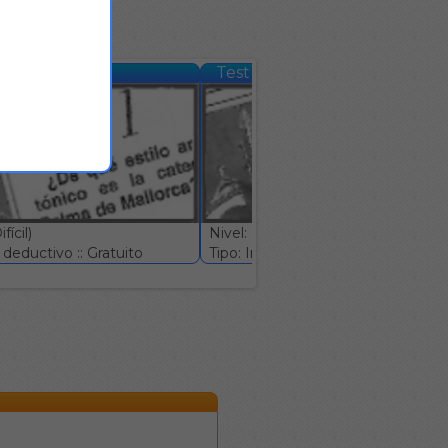
mativo #579
Test informativo #580
ícil)
Nivel: (Muy Difícil)
deductivo :: Gratuito
Tipo: Ingenio deductivo :: Gratuito