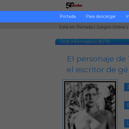
Portada
Para descargar
I
Está en:
Portada
|
Juegos Online
|
Test informativo #578
El personaje de 
el escritor de gé