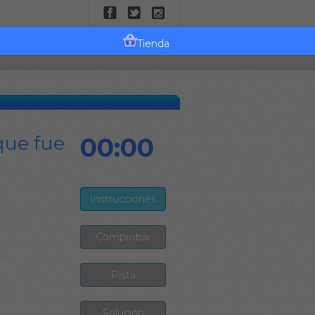
Tienda
que fue
00:00