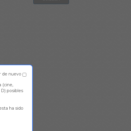
r de nuevo
 (cine,
y D) posibles
uesta ha sido