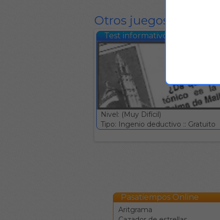
Otros juegos del mis
Test informativo #577
Nivel: (Muy Difícil)
Tipo: Ingenio deductivo :: Gratuito
Pasatiempos Online
Aritgrama
Cazador de estrellas