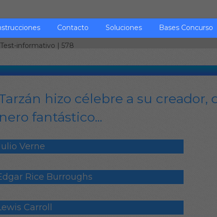
nstrucciones
Contacto
Soluciones
Bases Concurso
Test-informativo
| 578
Tarzán hizo célebre a su creador, 
nero fantástico...
Julio Verne
Edgar Rice Burroughs
Lewis Carroll