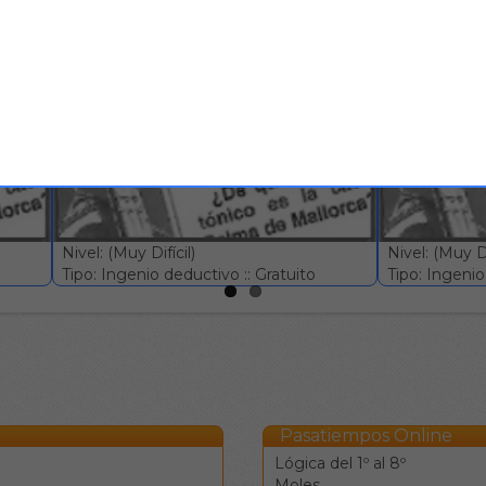
mo tipo
Test informativo #578
Test infor
Nivel: (Muy Difícil)
Nivel: (Muy Dif
Tipo: Ingenio deductivo :: Gratuito
Tipo: Ingenio 
Pasatiempos Online
Lógica del 1º al 8º
Moles