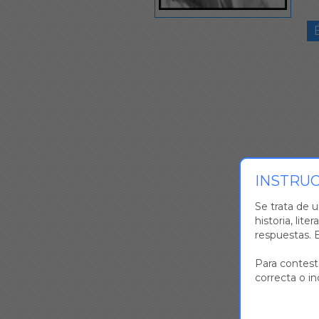
INSTRU
Se trata de u
historia, lite
respuestas. E
Para contesta
correcta o in