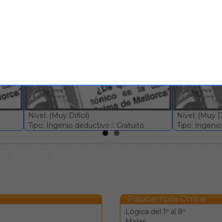
mo tipo
Test informativo #578
Test infor
Nivel: (Muy Difícil)
Nivel: (Muy Dif
Tipo: Ingenio deductivo :: Gratuito
Tipo: Ingenio 
Pasatiempos Online
Lógica del 1º al 8º
Moles