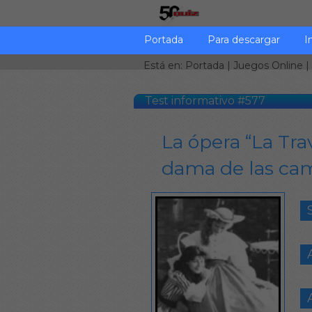
Portada
Para descargar
I
Está en:
Portada
|
Juegos Online
|
Test informativo #577
La ópera “La Trav
dama de las cam