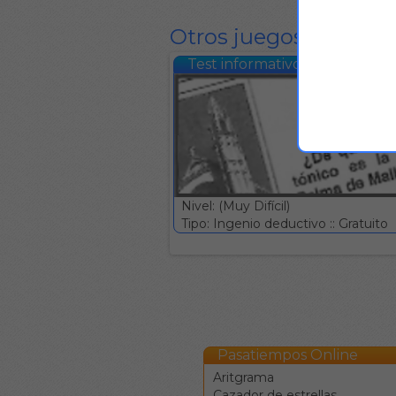
Otros juegos del mis
Test informativo #577
Nivel: (Muy Difícil)
Tipo: Ingenio deductivo :: Gratuito
Pasatiempos Online
Aritgrama
Cazador de estrellas