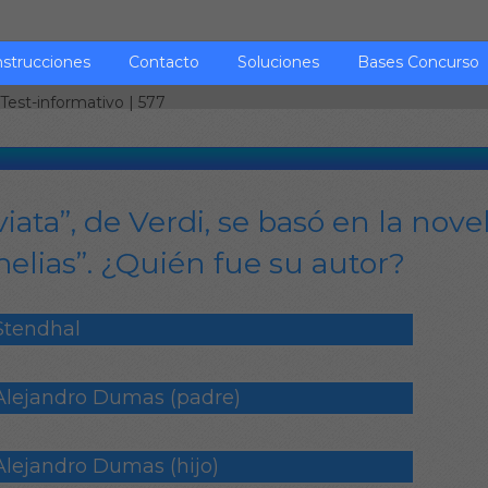
nstrucciones
Contacto
Soluciones
Bases Concurso
Test-informativo
| 577
iata”, de Verdi, se basó en la nove
elias”. ¿Quién fue su autor?
Stendhal
Alejandro Dumas (padre)
Alejandro Dumas (hijo)