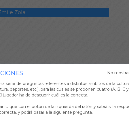
Émile Zola
CCIONES
No mostra
na serie de preguntas referentes a distintos ámbitos de la cultura
ratura, deportes, etc.), para las cuales se proponen cuatro (A, B, C 
l jugador ha de descubrir cuál es la correcta.
r, clique con el botón de la izquierda del ratón y sabrá si la resp
correcta, y podrá pasar a la siguiente pregunta.