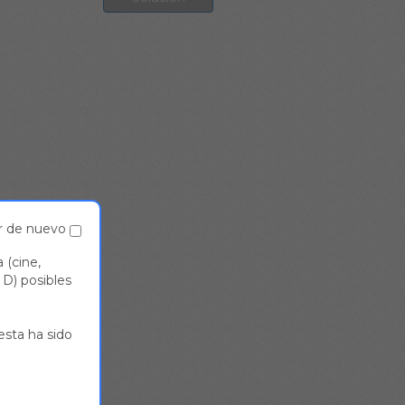
r de nuevo
 (cine,
y D) posibles
uesta ha sido