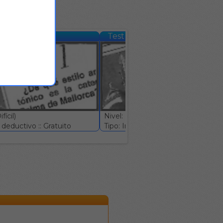
mativo #579
Test informativo #580
ícil)
Nivel: (Muy Difícil)
deductivo :: Gratuito
Tipo: Ingenio deductivo :: Gratuito