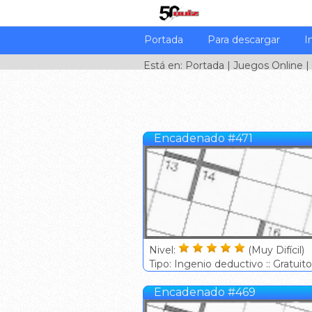
Portada
Para descargar
I
Está en:
Portada
|
Juegos Online
|
Encadenado #471
Nivel:
(Muy Difícil)
Tipo: Ingenio deductivo :: Gratuito
Encadenado #469