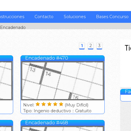
nstrucciones
Contacto
Soluciones
Bases Concurso
 Encadenado
1
2
3
Encadenado #470
Fa
Nivel:
(Muy Difícil)
Tipo: Ingenio deductivo :: Gratuito
Encadenado #468