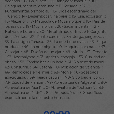
océanos.
::
8- Gallo, pez.
::
9- Trabajador manual.
::
10-
Coloquial, mentira, embuste.
::
11- Rosado.
::
12-
Fundamental, primordial.
::
13- Dios escandinavo del
Trueno.
::
14- Desembocar, ir a parar.
::
15- Gira, excursión.
::
16- Alazano.
::
17- Matrícula de Mozambique.
::
18- País de
los asirios.
::
19- Muy molida.
::
20- Sacar, inventar.
::
21-
Nativa de Lorena.
::
30- Metal; símbolo, Tm.
::
31- Conjunto
de acémilas.
::
32- Punto cardinal.
::
34- Jerga, jerigonza.
::
35- La antigua Tarrasa.
::
36- La que tiene ovas.
::
43- El que
produce.
::
46- La que objeta.
::
0- Máquina para batir.
::
47-
Cascajar.
::
48- Dueño de un ajar.
::
49- Mudo.
::
51- Tener fe.
::
52- Azerbaiyano.
::
53- Aprieto, congoja.
::
55- Cualidad de
obeso.
::
58- Torcida hacia un lado.
::
61- Sin sentido moral.
::
62- Consumir.
::
64- Letona.
::
0- Población de Valencia.
::
66- Remolcada en el mar.
::
68- Monje.
::
0- Sosegada,
apaciguada.
::
69- Tajada circular.
::
70- Sitio bajo el coro.
::
73- Ciudad de Francia.
::
79- Abreviatura de “álgebra”.
::
80-
Abreviatura de “abril”.
::
0- Abreviatura de “octubre”.
::
83-
Abreviatura de “latín”.
::
84- Preposición.
::
0- Superficie,
especialmente la del rostro humano.