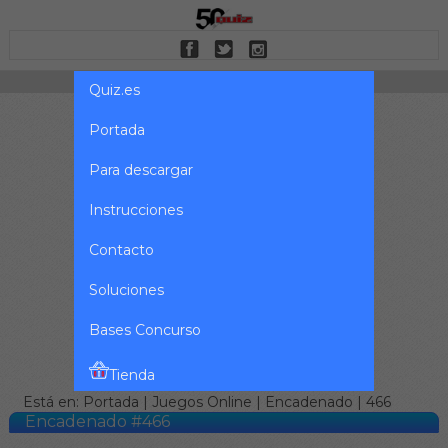
Quiz.es
Portada
Para descargar
Instrucciones
Contacto
Soluciones
Bases Concurso
Tienda
Está en:
Portada
|
Juegos Online
|
Encadenado
| 466
Encadenado #466