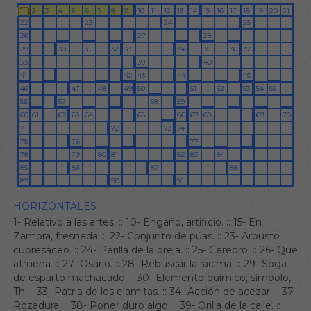
HORIZONTALES
1- Relativo a las artes.
::
10- Engaño, artificio.
::
15- En
Zamora, fresneda.
::
22- Conjunto de púas.
::
23- Arbusto
cupresáceo.
::
24- Perilla de la oreja.
::
25- Cerebro.
::
26- Que
atruena.
::
27- Osario.
::
28- Rebuscar la racima.
::
29- Soga
de esparto machacado.
::
30- Elemento químico; símbolo,
Th.
::
33- Patria de los elamitas.
::
34- Acción de acezar.
::
37-
Rozadura.
::
38- Poner duro algo.
::
39- Orilla de la calle.
::