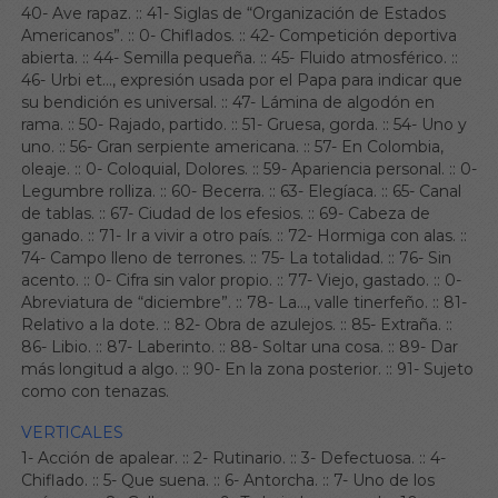
40- Ave rapaz.
::
41- Siglas de “Organización de Estados
Americanos”.
::
0- Chiflados.
::
42- Competición deportiva
abierta.
::
44- Semilla pequeña.
::
45- Fluido atmosférico.
::
46- Urbi et…, expresión usada por el Papa para indicar que
su bendición es universal.
::
47- Lámina de algodón en
rama.
::
50- Rajado, partido.
::
51- Gruesa, gorda.
::
54- Uno y
uno.
::
56- Gran serpiente americana.
::
57- En Colombia,
oleaje.
::
0- Coloquial, Dolores.
::
59- Apariencia personal.
::
0-
Legumbre rolliza.
::
60- Becerra.
::
63- Elegíaca.
::
65- Canal
de tablas.
::
67- Ciudad de los efesios.
::
69- Cabeza de
ganado.
::
71- Ir a vivir a otro país.
::
72- Hormiga con alas.
::
74- Campo lleno de terrones.
::
75- La totalidad.
::
76- Sin
acento.
::
0- Cifra sin valor propio.
::
77- Viejo, gastado.
::
0-
Abreviatura de “diciembre”.
::
78- La…, valle tinerfeño.
::
81-
Relativo a la dote.
::
82- Obra de azulejos.
::
85- Extraña.
::
86- Libio.
::
87- Laberinto.
::
88- Soltar una cosa.
::
89- Dar
más longitud a algo.
::
90- En la zona posterior.
::
91- Sujeto
como con tenazas.
VERTICALES
1- Acción de apalear.
::
2- Rutinario.
::
3- Defectuosa.
::
4-
Chiflado.
::
5- Que suena.
::
6- Antorcha.
::
7- Uno de los