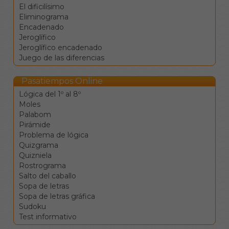
El dificilísimo
La tecla de borrado
Eliminograma
(supr) borra el valor de
Encadenado
la casilla sin moverse.
Jeroglífico
Clique en una
Jeroglífico encadenado
definición para ir a la
Juego de las diferencias
celdas
correspondientes.
Los botones de
Pasatiempos Online
comprobar, pista y
Lógica del 1º al 8º
solución le ayudarán en el
Moles
caso de que vea
Palabom
encallado, pero conllevan
Pirámide
penalizaciones en la
Problema de lógica
puntuación final.
Quizgrama
Quizniela
Rostrograma
Salto del caballo
Sopa de letras
Sopa de letras gráfica
Sudoku
Test informativo