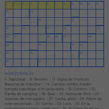
HORIZONTALES
1- Trapichear.
::
9- Becerro.
::
13- Siglas de “Instituto
Nacional de Industria”.
::
14- Camino, rumbo, medio
tomado para llegar al fin propuesto.
::
15- Cerebro.
::
16-
Parrilla de camping.
::
18- Baúl.
::
20- Nativa de Rieti.
::
23-
Azaroso, de mal agüero.
::
27- Caoba, árbol.
::
29- Afeite de
color encarnado.
::
31- Ciento.
::
33- Loca.
::
35- En la
numeración romana, ciento dos.
::
36- Nombre de mujer.
::