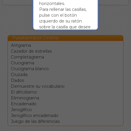
horizontales.
Para rellenar las casillas,
pulse con el botón
izquierdo de su ratón
sobre la casilla que desee
y presione la letra a
Pasatiempos Online
introducir en su teclado.
Al hacerlo, la casilla
Aritgrama
seleccionada quedará
Cazador de estrellas
rellenada con dicha letra y
Completagrama
se seleccionará la
Crucigrama
siguiente. Así, podrá
Crucigrama blanco
rellenar todas las casillas
Cruzada
de la palabra sin
Dados
necesidad de pulsar
Demuestre su vocabulario
sobre cada una de ellas.
El dificilísimo
Las flechas ← ↑ → ↓
Eliminograma
sirven para moverse
Encadenado
entre las celdas en las
Jeroglífico
cuatro direcciones.
Jeroglífico encadenado
El tabulador |→ sirve
Juego de las diferencias
para saltar a la