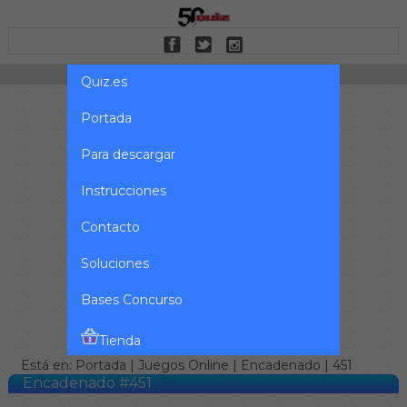
Quiz.es
Portada
Para descargar
Instrucciones
Contacto
Soluciones
Bases Concurso
Tienda
Está en:
Portada
|
Juegos Online
|
Encadenado
| 451
Encadenado #451