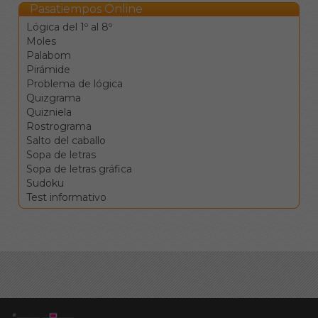
siguiente definición.
Pasatiempos Online
La barra de espacio
Lógica del 1º al 8º
cambia la dirección de
Moles
desplazamiento.
Palabom
La tecla de retroceso
Pirámide
borra el valor de la
Problema de lógica
casilla y se mueve a la
Quizgrama
anterior.
Quizniela
La tecla de borrado
Rostrograma
(supr) borra el valor de
Salto del caballo
la casilla sin moverse.
Sopa de letras
Clique en una
Sopa de letras gráfica
definición para ir a la
Sudoku
celdas
Test informativo
correspondientes.
Los botones de
comprobar, pista y
solución le ayudarán en el
caso de que vea
encallado, pero conllevan
penalizaciones en la
puntuación final.