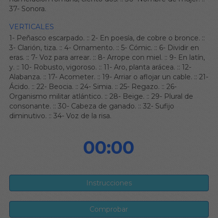
37- Sonora.
VERTICALES
1- Peñasco escarpado.
::
2- En poesía, de cobre o bronce.
::
3- Clarión, tiza.
::
4- Ornamento.
::
5- Cómic.
::
6- Dividir en
eras.
::
7- Voz para arrear.
::
8- Arrope con miel.
::
9- En latín,
y.
::
10- Robusto, vigoroso.
::
11- Aro, planta arácea.
::
12-
Alabanza.
::
17- Acometer.
::
19- Arriar o aflojar un cable.
::
21-
Ácido.
::
22- Beocia.
::
24- Simia.
::
25- Regazo.
::
26-
Organismo militar atlántico.
::
28- Beige.
::
29- Plural de
consonante.
::
30- Cabeza de ganado.
::
32- Sufijo
diminutivo.
::
34- Voz de la risa.
00:00