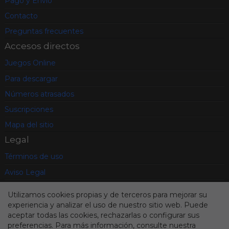
Pago y Envío
Contacto
Preguntas frecuentes
Accesos directos
Juegos Online
Para descargar
Números atrasados
Suscripciones
Mapa del sitio
Legal
Términos de uso
Aviso Legal
Política de privacidad
Utilizamos cookies propias y de terceros para mejorar su
Condiciones contratación
experiencia y analizar el uso de nuestro sitio web. Puede
aceptar todas las cookies, rechazarlas o configurar sus
Cookies
preferencias. Para más información, consulte nuestra