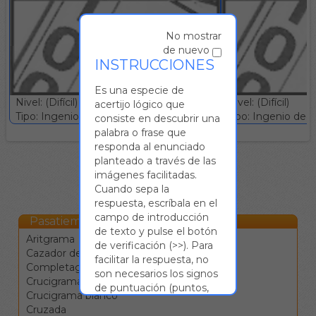
No mostrar
de nuevo
INSTRUCCIONES
Es una especie de
Nivel: (Difícil)
Nivel: (Difícil)
acertijo lógico que
Tipo: Ingenio deductivo :: Gratuito
Tipo: Ingenio deduc
consiste en descubrir una
palabra o frase que
responda al enunciado
planteado a través de las
imágenes facilitadas.
Cuando sepa la
respuesta, escríbala en el
campo de introducción
Pasatiempos Online
de texto y pulse el botón
Aritgrama
de verificación (>>). Para
Cazador de estrellas
facilitar la respuesta, no
Completagrama
son necesarios los signos
Crucigrama
de puntuación (puntos,
Crucigrama blanco
comas,...) ni las tildes, y se
Cruzada