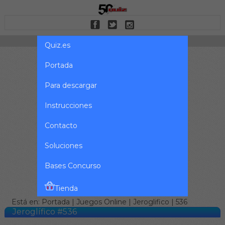
Quiz.es
Portada
Para descargar
Instrucciones
Contacto
Soluciones
Bases Concurso
Tienda
Está en:
Portada
|
Juegos Online
|
Jeroglifico
| 536
Jeroglífico #536