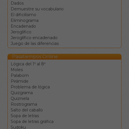
puede contestar en
Dados
mayúsculas o minúsculas.
Demuestre su vocabulario
Además, cuenta con el
El dificilísimo
siguiente botón:
Eliminograma
Instrucciones: abre
Encadenado
esta pantalla
Jeroglífico
Jeroglífico encadenado
Juego de las diferencias
Pasatiempos Online
Lógica del 1º al 8º
Moles
Palabom
Pirámide
Problema de lógica
Quizgrama
Quizniela
Rostrograma
Salto del caballo
Sopa de letras
Sopa de letras gráfica
Sudoku