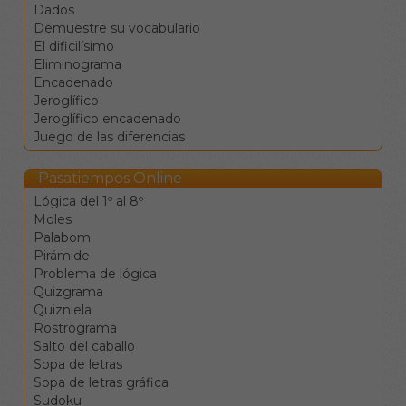
puede contestar en
Dados
mayúsculas o minúsculas.
Demuestre su vocabulario
Además, cuenta con el
El dificilísimo
siguiente botón:
Eliminograma
Instrucciones: abre
Encadenado
esta pantalla
Jeroglífico
Jeroglífico encadenado
Juego de las diferencias
Pasatiempos Online
Lógica del 1º al 8º
Moles
Palabom
Pirámide
Problema de lógica
Quizgrama
Quizniela
Rostrograma
Salto del caballo
Sopa de letras
Sopa de letras gráfica
Sudoku