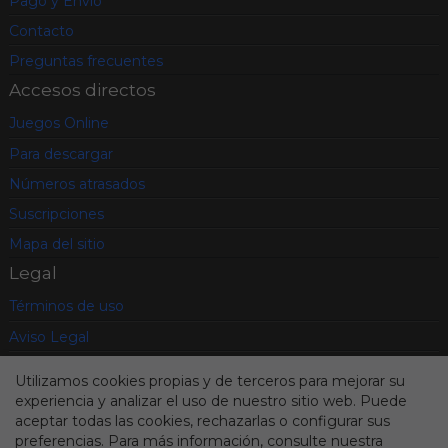
Pago y Envío
Contacto
Preguntas frecuentes
Accesos directos
Juegos Online
Para descargar
Números atrasados
Suscripciones
Mapa del sitio
Legal
Términos de uso
Aviso Legal
Política de privacidad
Utilizamos cookies propias y de terceros para mejorar su
Condiciones contratación
experiencia y analizar el uso de nuestro sitio web. Puede
aceptar todas las cookies, rechazarlas o configurar sus
Cookies
preferencias. Para más información, consulte nuestra