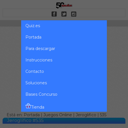
Quiz.es
Portada
Para descargar
Instrucciones
Contacto
Soluciones
Bases Concurso
Tienda
Está en:
Portada
|
Juegos Online
|
Jeroglifico
| 535
Jeroglífico #535