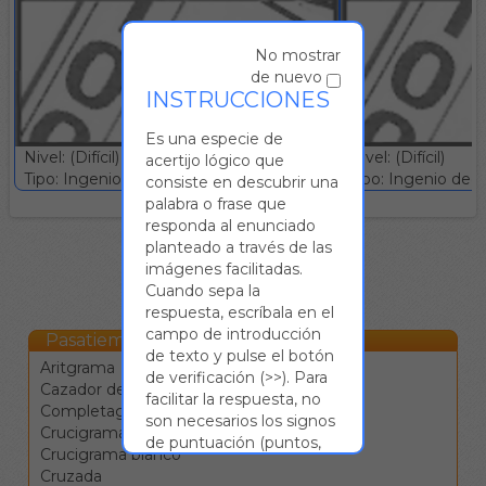
No mostrar
de nuevo
INSTRUCCIONES
Es una especie de
Nivel: (Difícil)
Nivel: (Difícil)
acertijo lógico que
Tipo: Ingenio deductivo :: Gratuito
Tipo: Ingenio deduc
consiste en descubrir una
palabra o frase que
responda al enunciado
planteado a través de las
imágenes facilitadas.
Cuando sepa la
respuesta, escríbala en el
campo de introducción
Pasatiempos Online
de texto y pulse el botón
Aritgrama
de verificación (>>). Para
Cazador de estrellas
facilitar la respuesta, no
Completagrama
son necesarios los signos
Crucigrama
de puntuación (puntos,
Crucigrama blanco
comas,...) ni las tildes, y se
Cruzada