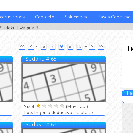
nstrucciones
Contacto
Soluciones
Bases Concurso
Sudoku
| Página 8
···
···
<<
<
6
7
8
9
10
>
>>
Sudoku #165
Fa
Nivel:
(Muy Fácil)
Tipo: Ingenio deductivo :: Gratuito
Sudoku #163