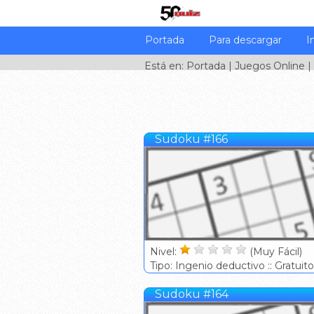
Portada
Para descargar
I
Está en:
Portada
|
Juegos Online
|
Sudoku #166
Nivel:
(Muy Fácil)
Tipo: Ingenio deductivo :: Gratuito
Sudoku #164