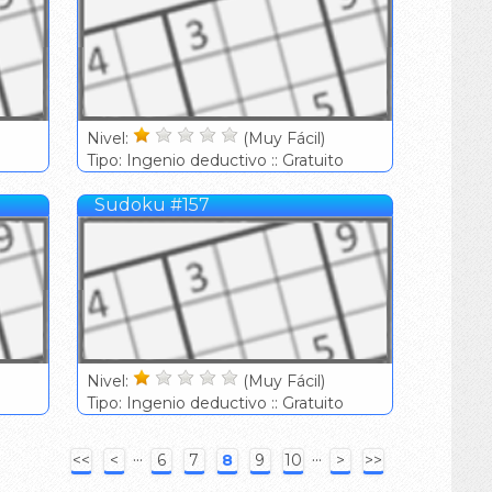
Nivel:
(Muy Fácil)
Tipo: Ingenio deductivo :: Gratuito
Sudoku #157
Nivel:
(Muy Fácil)
Tipo: Ingenio deductivo :: Gratuito
···
···
<<
<
6
7
8
9
10
>
>>