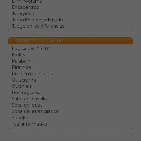
Eliminograma
desplazamiento.
Encadenado
La tecla de retroceso
Jeroglífico
borra el valor de la
Jeroglífico encadenado
casilla y se mueve a la
Juego de las diferencias
anterior.
La tecla de borrado
(supr) borra el valor de
Pasatiempos Online
la casilla sin moverse.
Lógica del 1º al 8º
Clique en una
Moles
definición para ir a la
Palabom
celdas
Pirámide
correspondientes.
Problema de lógica
Los botones de
Quizgrama
comprobar, pista y
Quizniela
solución le ayudarán en el
Rostrograma
caso de que vea
Salto del caballo
encallado, pero conllevan
Sopa de letras
penalizaciones en la
Sopa de letras gráfica
puntuación final.
Sudoku
Test informativo