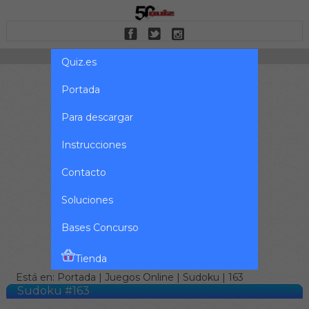
Quiz.es
Portada
Para descargar
Instrucciones
Contacto
Soluciones
Bases Concurso
Tienda
Está en:
Portada
|
Juegos Online
|
Sudoku
| 163
Sudoku #163