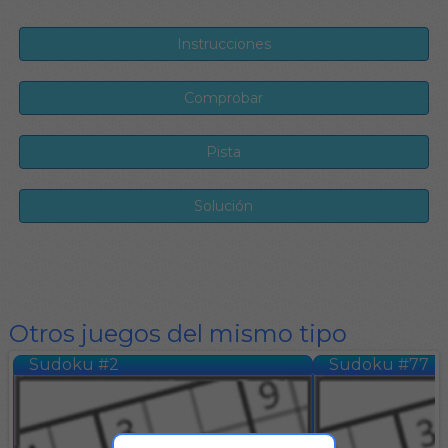
Otros juegos del mismo tipo
Sudoku #2
Sudoku #77