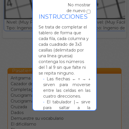
No mostrar
de nuevo
INSTRUCCIONES
Nivel: (Muy Fácil)
Nivel: (Muy Fácil)
Se trata de completar el
Tipo: Ingenio deductivo :: Gratuito
Tipo: Ingenio deduc
tablero de forma que
cada fila, cada columna y
cada cuadrado de 3x3
casillas (delimitado por
una línea gruesa)
contenga los números
del 1 al 9 sin que falte ni
Pasatiempos Online
se repita ninguno.
Aritgrama
Las flechas ← ↑ → ↓
Cazador de estrellas
sirven para moverse
Completagrama
entre las celdas en las
Crucigrama
cuatro direcciones.
Crucigrama blanco
El tabulador |→ sirve
Cruzada
para saltar a la
Dados
siguiente definición.
Demuestre su vocabulario
La barra de espacio
El dificilísimo
cambia la dirección de