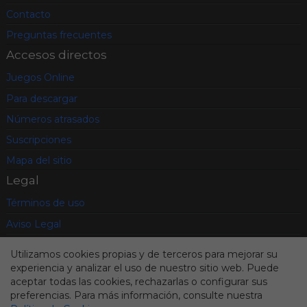
Contacto
Preguntas frecuentes
Accesos directos
Juegos Online
Para descargar
Números atrasados
Suscripciones
Mapa del sitio
Legal
Términos de uso
Aviso Legal
Política de privacidad
Utilizamos cookies propias y de terceros para mejorar su
Condiciones contratación
experiencia y analizar el uso de nuestro sitio web. Puede
aceptar todas las cookies, rechazarlas o configurar sus
Cookies
preferencias. Para más información, consulte nuestra