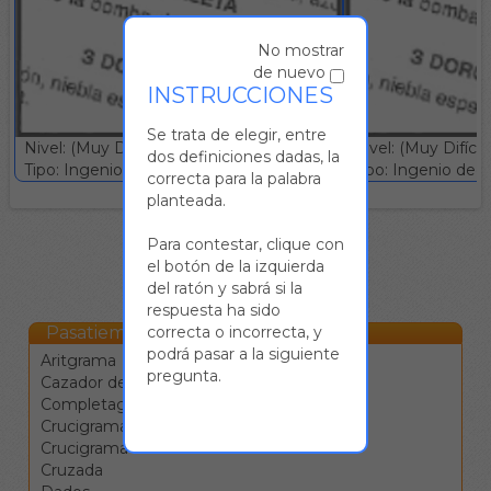
No mostrar
de nuevo
INSTRUCCIONES
Se trata de elegir, entre
Nivel: (Muy Difícil)
Nivel: (Muy Difícil)
dos definiciones dadas, la
Tipo: Ingenio deductivo :: Gratuito
Tipo: Ingenio deduc
correcta para la palabra
planteada.
Para contestar, clique con
el botón de la izquierda
del ratón y sabrá si la
respuesta ha sido
Pasatiempos Online
correcta o incorrecta, y
podrá pasar a la siguiente
Aritgrama
pregunta.
Cazador de estrellas
Completagrama
Crucigrama
Crucigrama blanco
Cruzada