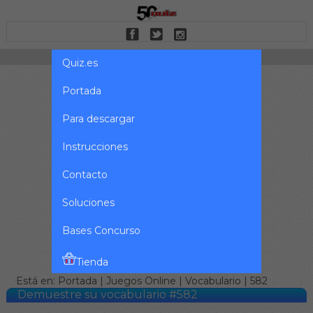
Quiz.es
Portada
Para descargar
Instrucciones
Contacto
Soluciones
Bases Concurso
Tienda
Está en:
Portada
|
Juegos Online
|
Vocabulario
| 582
Demuestre su vocabulario #582