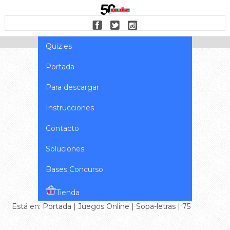
Quiz.es
Portada
Para descargar
Instrucciones
Contacto
Soluciones
Bases Concurso
Tienda
Está en:
Portada
|
Juegos Online
|
Sopa-letras
| 75