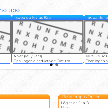
mo tipo
Sopa de letras #53
Sopa de le
Nivel: (Muy Fácil)
Nivel: (Muy Fá
Tipo: Ingenio deductivo :: Gratuito
Tipo: Ingenio 
Pasatiempos Online
Lógica del 1º al 8º
Moles