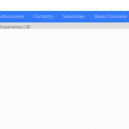
nstrucciones
Contacto
Soluciones
Bases Concurso
Sopa-letras
| 55