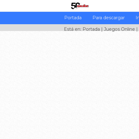
Portada
Para descargar
I
Está en:
Portada
|
Juegos Online
|