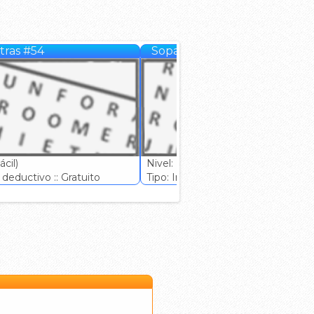
tras #54
Sopa de letras #55
cil)
Nivel: (Fácil)
deductivo :: Gratuito
Tipo: Ingenio deductivo :: Gratuito