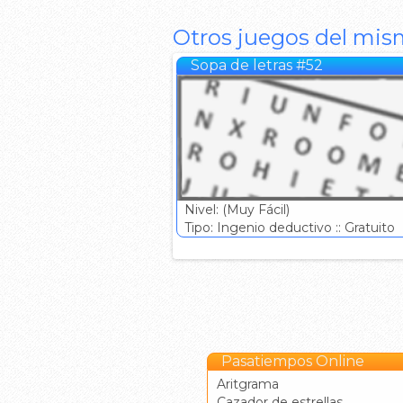
Otros juegos del mis
Sopa de letras #52
Nivel: (Muy Fácil)
Tipo: Ingenio deductivo :: Gratuito
Pasatiempos Online
Aritgrama
Cazador de estrellas