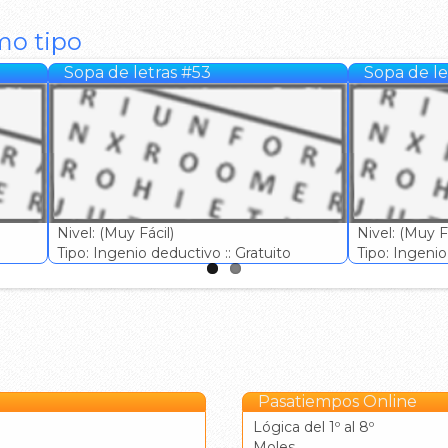
mo tipo
Sopa de letras #53
Sopa de le
Nivel: (Muy Fácil)
Nivel: (Muy Fá
Tipo: Ingenio deductivo :: Gratuito
Tipo: Ingenio 
Pasatiempos Online
Lógica del 1º al 8º
Moles