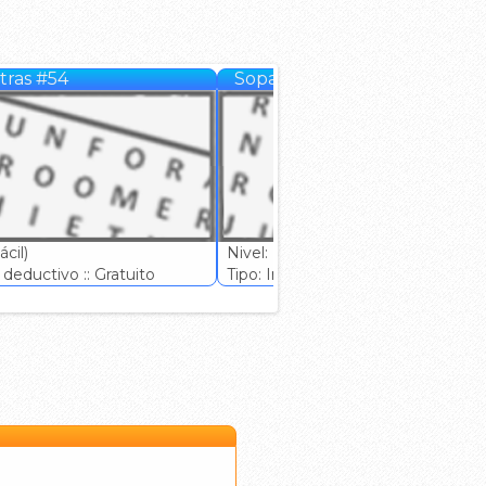
tras #54
Sopa de letras #55
cil)
Nivel: (Fácil)
deductivo :: Gratuito
Tipo: Ingenio deductivo :: Gratuito