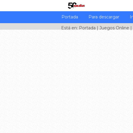
Portada
Para descargar
I
Está en:
Portada
|
Juegos Online
|