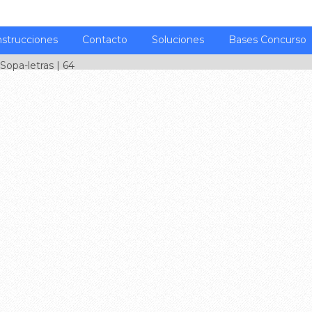
nstrucciones
Contacto
Soluciones
Bases Concurso
Sopa-letras
| 64