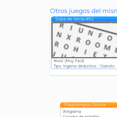
Otros juegos del mis
Sopa de letras #52
Nivel: (Muy Fácil)
Tipo: Ingenio deductivo :: Gratuito
Pasatiempos Online
Aritgrama
Cazador de estrellas