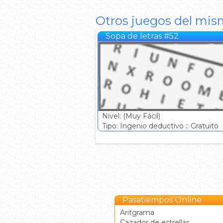
Otros juegos del mis
Sopa de letras #52
Nivel: (Muy Fácil)
Tipo: Ingenio deductivo :: Gratuito
Pasatiempos Online
Aritgrama
Cazador de estrellas