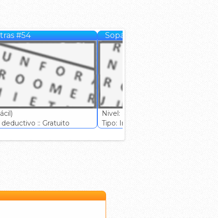
tras #54
Sopa de letras #55
cil)
Nivel: (Fácil)
deductivo :: Gratuito
Tipo: Ingenio deductivo :: Gratuito