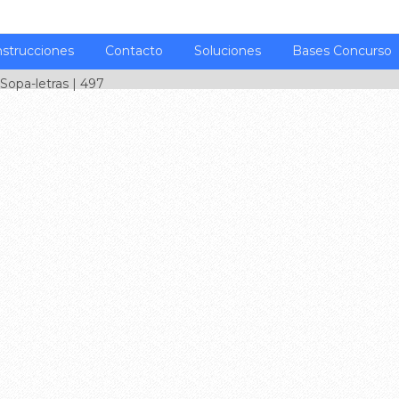
nstrucciones
Contacto
Soluciones
Bases Concurso
Sopa-letras
| 497