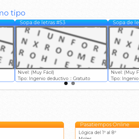
mo tipo
Sopa de letras #53
Sopa de le
Nivel: (Muy Fácil)
Nivel: (Muy Fá
Tipo: Ingenio deductivo :: Gratuito
Tipo: Ingenio 
Pasatiempos Online
Lógica del 1º al 8º
Moles