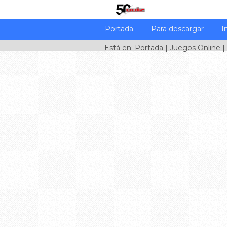
Portada
Para descargar
I
Está en:
Portada
|
Juegos Online
|