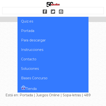
Quiz.es
Portada
Para descargar
Instrucciones
Contacto
Soluciones
Bases Concurso
Tienda
Está en:
Portada
|
Juegos Online
|
Sopa-letras
| 489