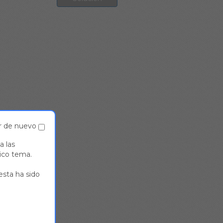
r de nuevo
a las
nico tema.
uesta ha sido