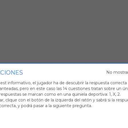
CCIONES
No mostra
st informativo, el jugador ha de descubrir la respuesta correcta 
anteadas, pero en este caso las 14 cuestiones tratan sobre un ú
respuestas se marcan como en una quiniela deportiva: 1, X, 2.
r, clique con el botón de la izquierda del ratón y sabrá si la resp
correcta, y podrá pasar a la siguiente pregunta.