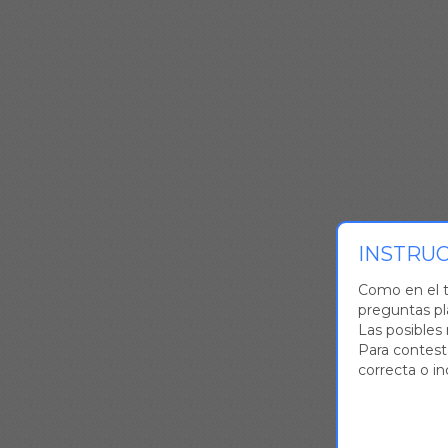
INSTRU
Como en el te
preguntas pl
Las posibles 
Para contesta
correcta o in