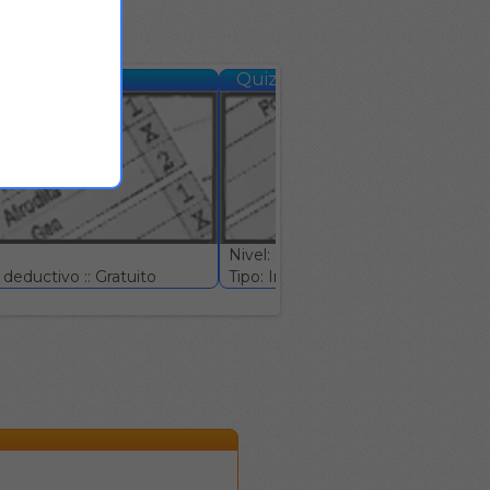
 #569
Quizniela #570
Nivel: (Difícil)
deductivo :: Gratuito
Tipo: Ingenio deductivo :: Gratuito