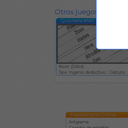
Otros juegos del mis
Quizniela #567
Nivel: (Difícil)
Tipo: Ingenio deductivo :: Gratuito
Pasatiempos Online
Aritgrama
Cazador de estrellas