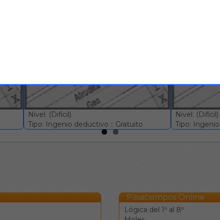
mo tipo
Quizniela #568
Quizniela
Nivel: (Difícil)
Nivel: (Difícil)
Tipo: Ingenio deductivo :: Gratuito
Tipo: Ingenio 
Pasatiempos Online
Lógica del 1º al 8º
Moles