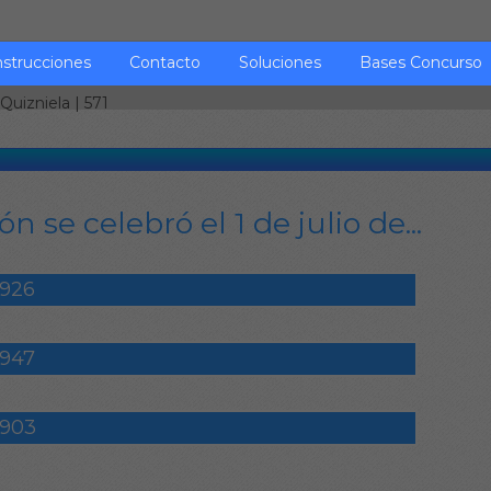
nstrucciones
Contacto
Soluciones
Bases Concurso
Quizniela
| 571
n se celebró el 1 de julio de...
1926
1947
1903