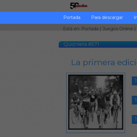
Portada
Para descargar
I
Está en:
Portada
|
Juegos Online
|
Quizniela #571
La primera edició