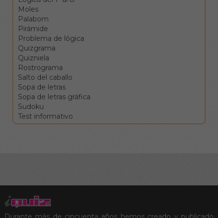
celdas
Moles
correspondientes.
Palabom
Los botones de
Pirámide
comprobar, pista y
Problema de lógica
solución le ayudarán en el
Quizgrama
caso de que vea
Quizniela
encallado, pero conllevan
Rostrograma
penalizaciones en la
Salto del caballo
puntuación final.
Sopa de letras
Sopa de letras gráfica
Sudoku
Test informativo
Durante más de cincuenta años hemos creado y publicado