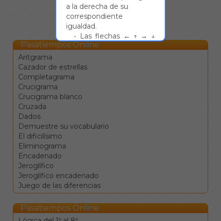
a la derecha de su
correspondiente
igualdad.
Las flechas ← ↑ → ↓
Pasatiempos Online
sirven para moverse
entre las celdas en las
Aritgrama
cuatro direcciones.
Cazador de estrellas
El tabulador |→ sirve
Completagrama
para saltar a la
Crucigrama
siguiente definición.
Crucigrama blanco
La barra de espacio
Cruzada
cambia la dirección de
Dados
desplazamiento.
Demuestre su vocabulario
La tecla de retroceso
El dificilísimo
borra el valor de la
Eliminograma
casilla y se mueve a la
Encadenado
anterior.
Jeroglífico
La tecla de borrado
Jeroglífico encadenado
(supr) borra el valor de
Juego de las diferencias
la casilla sin moverse.
Clique en una
Pasatiempos Online
definición para ir a la
Lógica del 1º al 8º