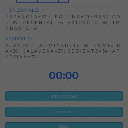
HORIZONTALES
E S P A Ñ O L A = 33
:::
L E G Í T I M A = 29
:::
B A S T I D O
R = 57
:::
R E C E N T A L = 45
:::
E X T R A C T O = 83
:::
T U
R B A N T E = 61
VERTICALES
A J O N J O L Í = 32
:::
M I N A R E T E = 59
:::
H O M I C I D
A = 29
:::
C A L A V E R A = 37
:::
S E D I E N T O = 34
:::
A F
E C T I V A = 37
00:00