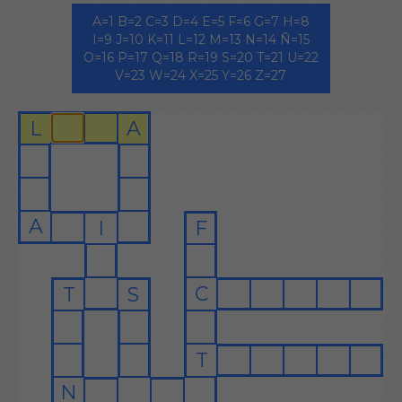
A=1 B=2 C=3 D=4 E=5 F=6 G=7 H=8
I=9 J=10 K=11 L=12 M=13 N=14 Ñ=15
O=16 P=17 Q=18 R=19 S=20 T=21 U=22
V=23 W=24 X=25 Y=26 Z=27