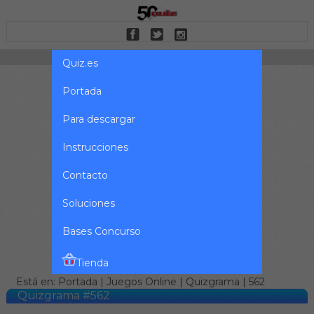
Quiz.es
Portada
Para descargar
Instrucciones
Contacto
Soluciones
Bases Concurso
Tienda
Está en:
Portada
|
Juegos Online
|
Quizgrama
| 562
Quizgrama #562