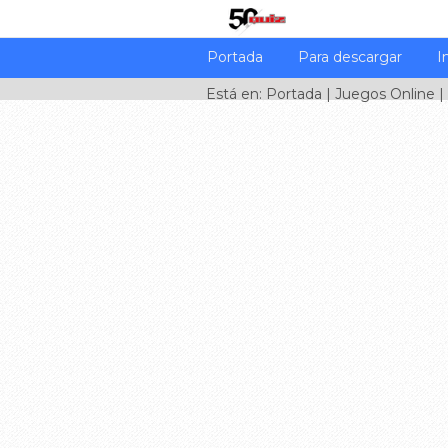
Portada
Para descargar
I
Está en:
Portada
|
Juegos Online
|