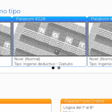
mo tipo
Palabom #228
Palabom 
Nivel: (Normal)
Nivel: (Norma
Tipo: Ingenio deductivo :: Gratuito
Tipo: Ingenio 
Pasatiempos Online
Lógica del 1º al 8º