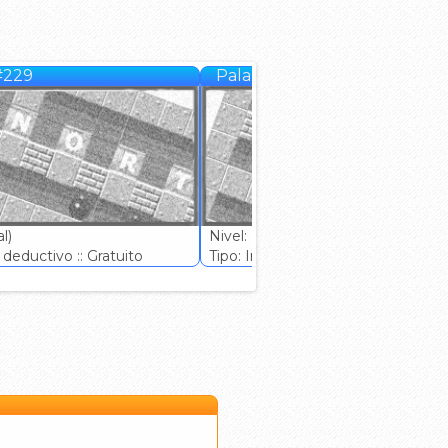
#229
Palabom #230
l)
Nivel: (Normal)
deductivo :: Gratuito
Tipo: Ingenio deductivo :: Gratuito