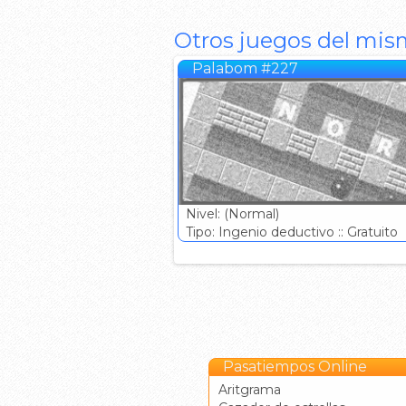
Otros juegos del mis
Palabom #227
Nivel: (Normal)
Tipo: Ingenio deductivo :: Gratuito
Pasatiempos Online
Aritgrama