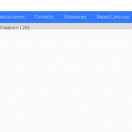
nstrucciones
Contacto
Soluciones
Bases Concurso
Palabom
| 285