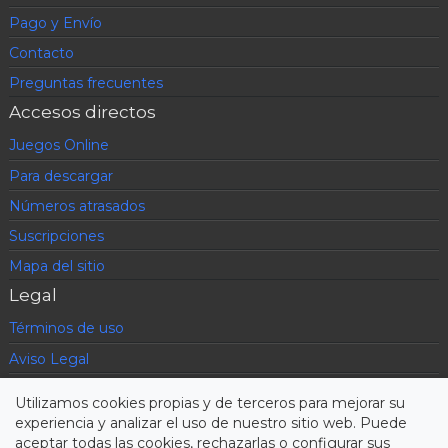
Pago y Envío
Contacto
Preguntas frecuentes
Accesos directos
Juegos Online
Para descargar
Números atrasados
Suscripciones
Mapa del sitio
Legal
Términos de uso
Aviso Legal
Política de privacidad
Utilizamos cookies propias y de terceros para mejorar su
Condiciones contratación
experiencia y analizar el uso de nuestro sitio web. Puede
aceptar todas las cookies, rechazarlas o configurar sus