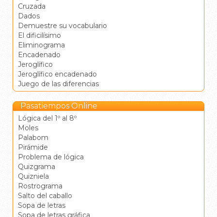
Cruzada
Dados
Demuestre su vocabulario
El dificilísimo
Eliminograma
Encadenado
Jeroglífico
Jeroglífico encadenado
Juego de las diferencias
Pasatiempos Online
Lógica del 1º al 8º
Moles
Palabom
Pirámide
Problema de lógica
Quizgrama
Quizniela
Rostrograma
Salto del caballo
Sopa de letras
Sopa de letras gráfica