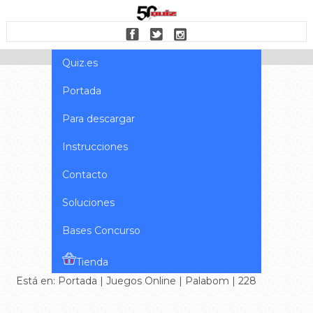
Quiz.es
Portada
Para descargar
Instrucciones
Contacto
Soluciones
Bases Concurso
Tienda
Está en:
Portada
|
Juegos Online
|
Palabom
| 228