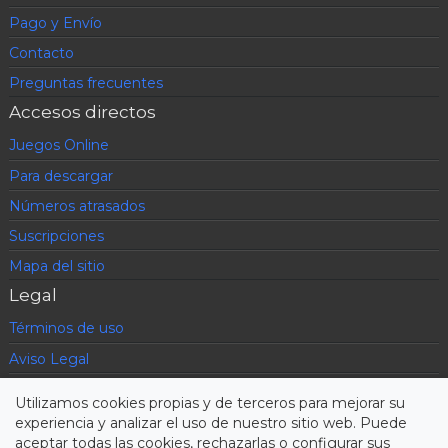
Pago y Envío
Contacto
Preguntas frecuentes
Accesos directos
Juegos Online
Para descargar
Números atrasados
Suscripciones
Mapa del sitio
Legal
Términos de uso
Aviso Legal
Política de privacidad
Utilizamos cookies propias y de terceros para mejorar su
Condiciones contratación
experiencia y analizar el uso de nuestro sitio web. Puede
aceptar todas las cookies, rechazarlas o configurar sus