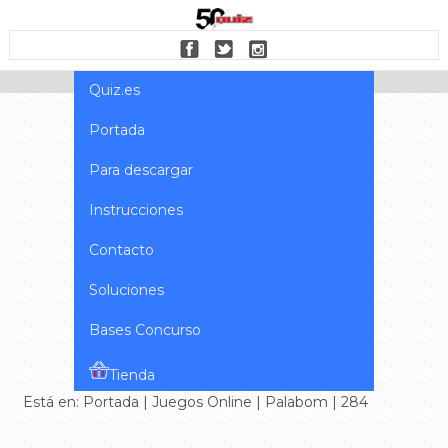
Quiz.es
Portada
Para descargar
Instrucciones
Contacto
Soluciones
Bases Concurso
Tienda
Está en:
Portada
|
Juegos Online
|
Palabom
| 284