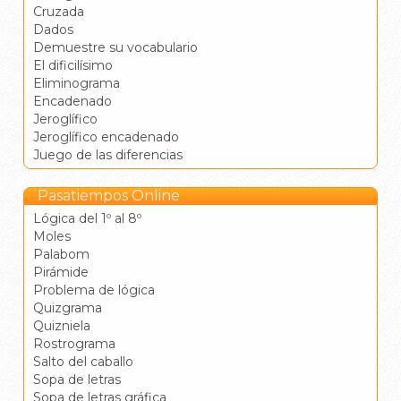
Cruzada
Dados
Demuestre su vocabulario
El dificilísimo
Eliminograma
Encadenado
Jeroglífico
Jeroglífico encadenado
Juego de las diferencias
Pasatiempos Online
Lógica del 1º al 8º
Moles
Palabom
Pirámide
Problema de lógica
Quizgrama
Quizniela
Rostrograma
Salto del caballo
Sopa de letras
Sopa de letras gráfica