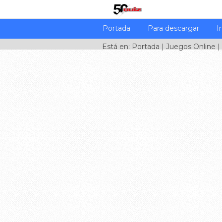
Portada
Para descargar
I
Está en:
Portada
|
Juegos Online
|