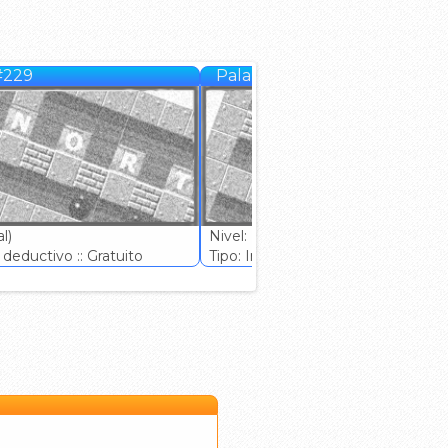
#229
Palabom #230
l)
Nivel: (Normal)
deductivo :: Gratuito
Tipo: Ingenio deductivo :: Gratuito