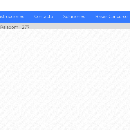
nstrucciones
Contacto
Soluciones
Bases Concurso
Palabom
| 277