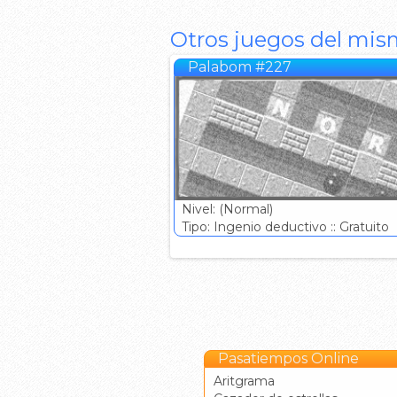
Otros juegos del mis
Palabom #227
Nivel: (Normal)
Tipo: Ingenio deductivo :: Gratuito
Pasatiempos Online
Aritgrama