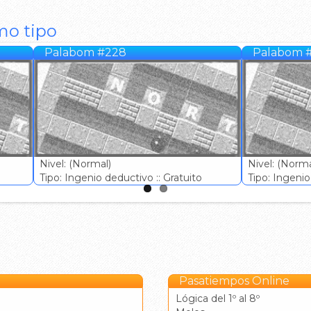
mo tipo
Palabom #228
Palabom 
Nivel: (Normal)
Nivel: (Norma
Tipo: Ingenio deductivo :: Gratuito
Tipo: Ingenio 
Pasatiempos Online
Lógica del 1º al 8º