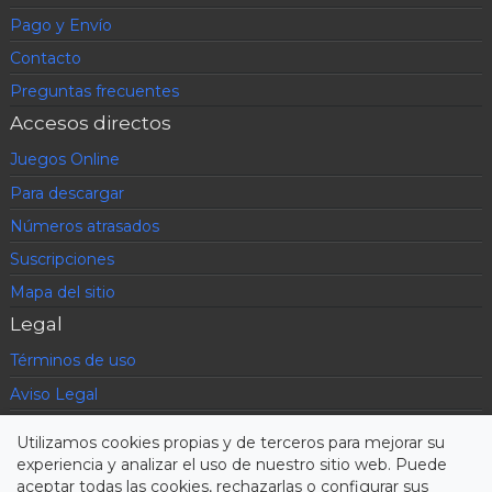
Pago y Envío
Contacto
Preguntas frecuentes
Accesos directos
Juegos Online
Para descargar
Números atrasados
Suscripciones
Mapa del sitio
Legal
Términos de uso
Aviso Legal
Política de privacidad
Utilizamos cookies propias y de terceros para mejorar su
Condiciones contratación
experiencia y analizar el uso de nuestro sitio web. Puede
aceptar todas las cookies, rechazarlas o configurar sus