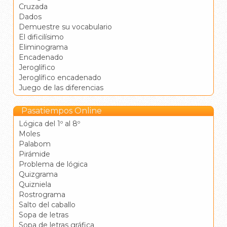
Cruzada
Dados
Demuestre su vocabulario
El dificilísimo
Eliminograma
Encadenado
Jeroglífico
Jeroglífico encadenado
Juego de las diferencias
Pasatiempos Online
Lógica del 1º al 8º
Moles
Palabom
Pirámide
Problema de lógica
Quizgrama
Quizniela
Rostrograma
Salto del caballo
Sopa de letras
Sopa de letras gráfica