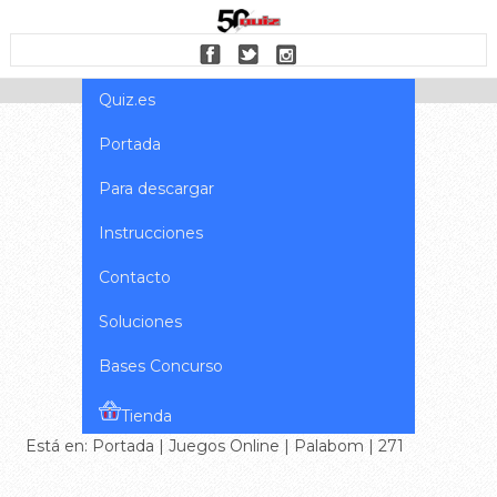
Quiz.es
Portada
Para descargar
Instrucciones
Contacto
Soluciones
Bases Concurso
Tienda
Está en:
Portada
|
Juegos Online
|
Palabom
| 271