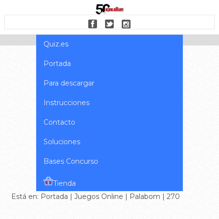
Quiz.es
Portada
Para descargar
Instrucciones
Contacto
Soluciones
Bases Concurso
Tienda
Está en:
Portada
|
Juegos Online
|
Palabom
| 270