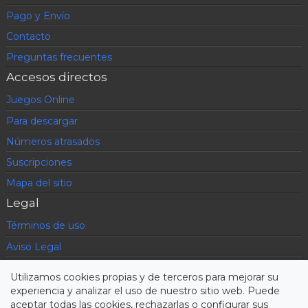
Pago y Envío
Contacto
Preguntas frecuentes
Accesos directos
Juegos Online
Para descargar
Números atrasados
Suscripciones
Mapa del sitio
Legal
Términos de uso
Aviso Legal
Política de privacidad
Utilizamos cookies propias y de terceros para mejorar su
Condiciones contratación
experiencia y analizar el uso de nuestro sitio web. Puede
aceptar todas las cookies, rechazarlas o configurar sus