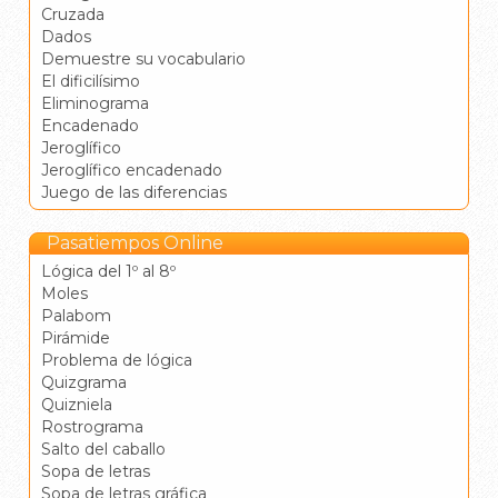
Cruzada
Dados
Demuestre su vocabulario
El dificilísimo
Eliminograma
Encadenado
Jeroglífico
Jeroglífico encadenado
Juego de las diferencias
Pasatiempos Online
Lógica del 1º al 8º
Moles
Palabom
Pirámide
Problema de lógica
Quizgrama
Quizniela
Rostrograma
Salto del caballo
Sopa de letras
Sopa de letras gráfica