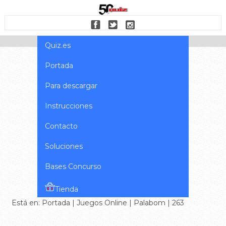
Quiz.es
Portada
Para descargar
Instrucciones
Contacto
Soluciones
Bases Concurso
Tienda
Está en:
Portada
|
Juegos Online
|
Palabom
| 263