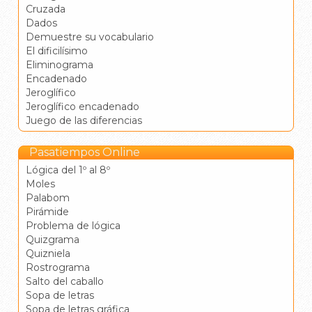
Cruzada
Dados
Demuestre su vocabulario
El dificilísimo
Eliminograma
Encadenado
Jeroglífico
Jeroglífico encadenado
Juego de las diferencias
Pasatiempos Online
Lógica del 1º al 8º
Moles
Palabom
Pirámide
Problema de lógica
Quizgrama
Quizniela
Rostrograma
Salto del caballo
Sopa de letras
Sopa de letras gráfica