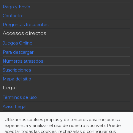
Pago y Envío
Contacto
Preguntas frecuentes
Accesos directos
Juegos Online
Para descargar
Números atrasados
Suscripciones
Mapa del sitio
Legal
Términos de uso
Aviso Legal
Política de privacidad
Utilizamos cookies propias y de terceros para mejorar su
Condiciones contratación
experiencia y analizar el uso de nuestro sitio web. Puede
aceptar todas las cookies, rechazarlas o configurar sus