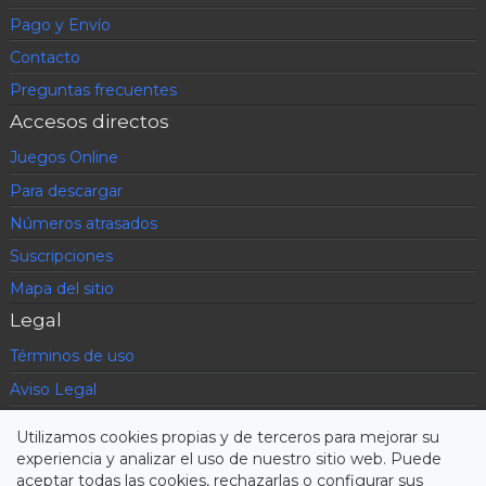
Pago y Envío
Contacto
Preguntas frecuentes
Accesos directos
Juegos Online
Para descargar
Números atrasados
Suscripciones
Mapa del sitio
Legal
Términos de uso
Aviso Legal
Política de privacidad
Utilizamos cookies propias y de terceros para mejorar su
Condiciones contratación
experiencia y analizar el uso de nuestro sitio web. Puede
aceptar todas las cookies, rechazarlas o configurar sus