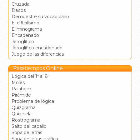
Cruzada
Dados
Demuestre su vocabulario
El dificilísimo
Eliminograma
Encadenado
Jeroglífico
Jeroglífico encadenado
Juego de las diferencias
Pasatiempos Online
Lógica del 1º al 8º
Moles
Palabom
Pirámide
Problema de lógica
Quizgrama
Quizniela
Rostrograma
Salto del caballo
Sopa de letras
Sopa de letras gráfica