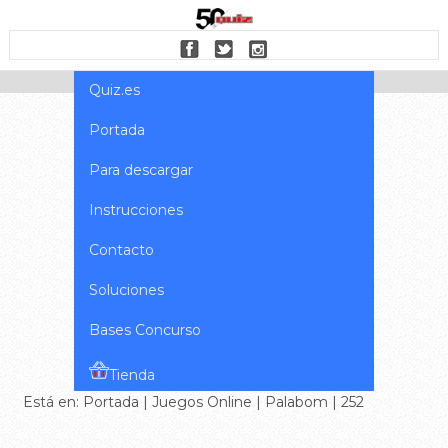
Quiz.es
Portada
Para descargar
Instrucciones
Contacto
Soluciones
Bases Concurso
Tienda
Está en:
Portada
|
Juegos Online
|
Palabom
| 252