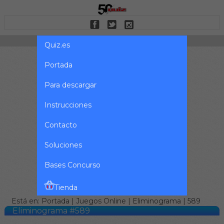
Quiz.es
Portada
Para descargar
Instrucciones
Contacto
Soluciones
Bases Concurso
Tienda
Está en:
Portada
|
Juegos Online
|
Eliminograma
| 589
Eliminograma #589