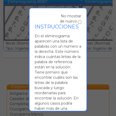
Eliminograma #587
Eliminograma
No mostrar
de nuevo
INSTRUCCIONES
En el eliminograma
aparecen una lista de
Nivel: (Normal)
Nivel: (Normal)
palabras con un número a
Tipo: Ingenio deductivo :: Gratuito
Tipo: Ingenio deduc
la derecha. Este número
indica cuántas letras de la
palabra de referencia
están en la solución.
Tiene primero que
encontrar cuáles son las
letras de la palabra
Pasatiempos Online
buscada y luego
reordenarlas para
Aritgrama
encontrar la solución. En
Cazador de estrellas
algunos casos podría
Completagrama
haber más de una
Crucigrama
respuesta correcta.
Crucigrama blanco