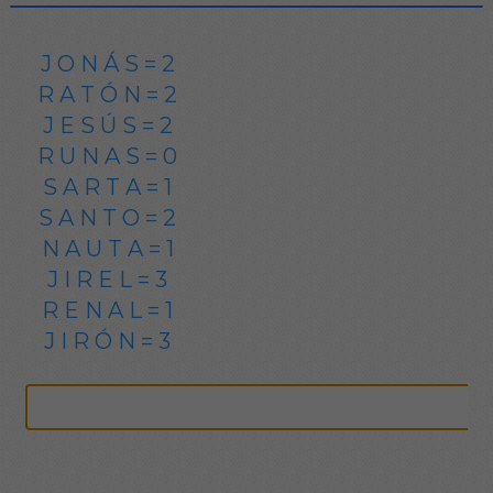
J O N Á S = 2
R A T Ó N = 2
J E S Ú S = 2
R U N A S = 0
S A R T A = 1
S A N T O = 2
N A U T A = 1
J I R E L = 3
R E N A L = 1
J I R Ó N = 3