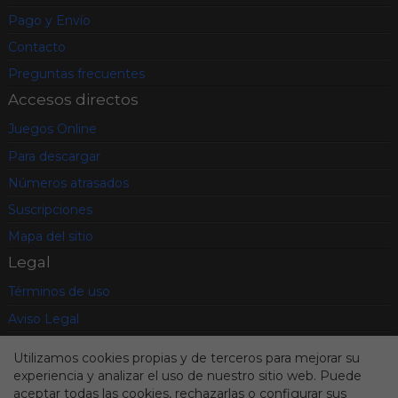
Pago y Envío
Contacto
Preguntas frecuentes
Accesos directos
Juegos Online
Para descargar
Números atrasados
Suscripciones
Mapa del sitio
Legal
Términos de uso
Aviso Legal
Política de privacidad
Utilizamos cookies propias y de terceros para mejorar su
Condiciones contratación
experiencia y analizar el uso de nuestro sitio web. Puede
aceptar todas las cookies, rechazarlas o configurar sus