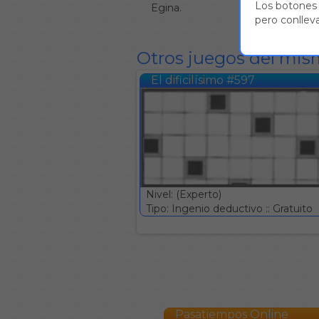
Los botones 
Egina.
pero conlleva
Otros juegos del mis
El dificilísimo #597
Nivel: (Experto)
Tipo: Ingenio deductivo :: Gratuito
Pasatiempos Online