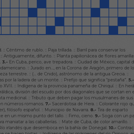
.
::
Céntimo de rublo.
::
Paja trillada.
::
Barril para conservar los
::
Antiguamente, difunto.
::
Planta papilionácea de flores amarilla
.
3.-
En Cuba, perico, ave trepadora.
::
Ciudad de México, capital 
sudamericano.
::
Jurado en…, en la Corona de Aragón, primero de l
eza terrestre.
::
(… de Cnido), astrónomo de la antigua Grecia.
::
as por la ladera de un monte.
::
Prefijo que significa “pestaña”.
5.
o XVII.
::
Indígena de la provincia panameña de Chiriquí.
::
En herá
ráldica, división del escudo por dos diagonales que se cortan en e
ta medicinal.
::
Tributo que deben pagar los musulmanes de sus
en números romanos.
7.-
Sacerdotisa de Hera.
::
Colorante rojo q
er), filósofo español.
::
Municipio de Navarra.
8.-
Tira de esparto
ce en un mismo punto del tallo.
::
Fimo, cieno.
9.-
Soga con un pa
ra maniatar a las caballerías.
::
Mate de Cuba, de color amarillo.
::
Río irlandés que desemboca en la bahía de Donegal.
10.-
Contrac
ue se hacen tortas.
::
Indígena de las márgenes del río Orinoco, e