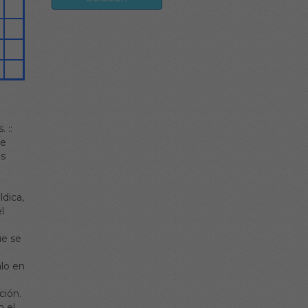
s.
::
de
os
-
ldica,
l
ue se
lo en
ción.
n el