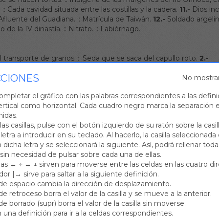
.
::
Cada cavidad situada entre las costillas y la cadera.
11.-
Dios in
Afluente del Guadiana.
::
Matrícula de Taiwán.
12.-
Soldado argelin
o de la IV dinastía.
::
Nitrato.
::
Labiérnago.
 transporte de granos.
::
Seda que se saca del capullo roto.
2.-
fundada en Inglaterra por George Fox a mediados del siglo XVII.
::
CCIONES
adera muy estimada.
3.-
Enredo, maraña o embuste.
::
No mostra
Masa de f
llo para hacerla bailar.
::
Abreviatura de “avenida”.
5.-
Hamaca u
ompletar el gráfico con las palabras correspondientes a las defini
lamanca, agraz, racimo de uvas sin madurar.
::
Prefijo que signifi
ertical como horizontal. Cada cuadro negro marca la separación e
o.
::
Asilla con que se traban los botones de metal.
7.-
En Aragón,
nidas.
un escrito.
8.-
Época, era.
::
Cuerno de caza.
9.-
Barreño que se u
 las casillas, pulse con el botón izquierdo de su ratón sobre la cas
 Mesopotamia.
10.-
Prolongación de las neuronas.
::
En Sudaméri
 letra a introducir en su teclado. Al hacerlo, la casilla seleccionad
1.-
Tumor bajo la piel causado por acumulación de sangre.
::
Símb
dicha letra y se seleccionará la siguiente. Así, podrá rellenar todas
ptimo rey de Israel.
::
(Josep), escritor español del siglo XX.
13.-
 sin necesidad de pulsar sobre cada una de ellas.
losófica fundada por Platón.
14.-
Pasta empleada para sellar carta
has ← ↑ → ↓ sirven para moverse entre las celdas en las cuatro di
óptero.
15.-
Rey de los amalecitas, muerto por Samuel.
::
Estafisa
dor |→ sirve para saltar a la siguiente definición.
 planta rutácea.
::
Grupo de esporangios de los helechos.
17.-
Árb
 de espacio cambia la dirección de desplazamiento.
ija de Atlas y Pléyone.
18.-
En Aragón, aprisco.
::
Indicativo de Ital
de retroceso borra el valor de la casilla y se mueve a la anterior.
riego.
::
En México, espadaña.
::
Hijo de Tros y de la ninfa Calirroe.
de borrado (supr) borra el valor de la casilla sin moverse.
21.-
Tumoración de la glándula tiroides.
::
División del vecindario 
 una definición para ir a la celdas correspondientes.
.
::
Lago de Rusia, en la península de Kola.
23.-
Alopecia.
::
Rey d