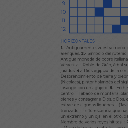
HORIZONTALES
1.-
Antiguamente, vuestra merced
arenques.
2.-
Símbolo del rutenio.
Antigua moneda de cobre italiana
Veracruz.
::
Roble de Orán, árbol 
jurados.
4.-
Dios egipcio de la cort
Desprendimiento de tierra y piedr
(Nicolaes), pintor holandés del sigl
losange con un agujero.
6.-
En he
centro.
::
Tabaco de montaña, plan
bienes y consagrar a Dios.
::
Dos, 
extrae de algunos líquenes.
::
(Javi
trenzado.
::
Inflorescencia que na
un extremo y un ojal en el otro, pa
Nombre de varios reyes hititas.
::
::
Masa de harina, miel, etc., con q