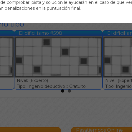
de comprobar, pista y solución le ayudarán en el caso de que vea
n penalizaciones en la puntuación final.
mo tipo
El dificilísimo #598
El dificilí
Nivel: (Experto)
Nivel: (Exper
Tipo: Ingenio deductivo :: Gratuito
Tipo: Ingenio 
Pasatiempos Online