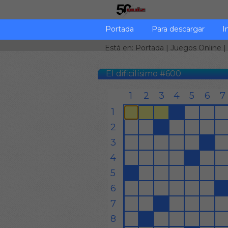
Portada
Para descargar
I
Está en:
Portada
|
Juegos Online
|
El dificilísimo #600