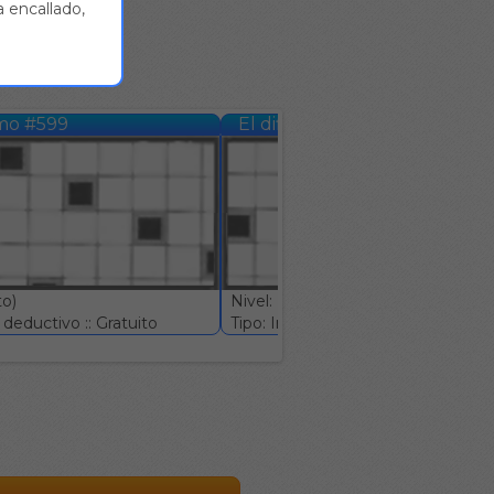
 encallado,
simo #599
El dificilísimo #600
to)
Nivel: (Experto)
deductivo :: Gratuito
Tipo: Ingenio deductivo :: Gratuito