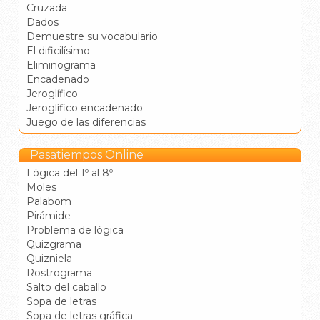
Cruzada
Dados
Demuestre su vocabulario
El dificilísimo
Eliminograma
Encadenado
Jeroglífico
Jeroglífico encadenado
Juego de las diferencias
Pasatiempos Online
Lógica del 1º al 8º
Moles
Palabom
Pirámide
Problema de lógica
Quizgrama
Quizniela
Rostrograma
Salto del caballo
Sopa de letras
Sopa de letras gráfica