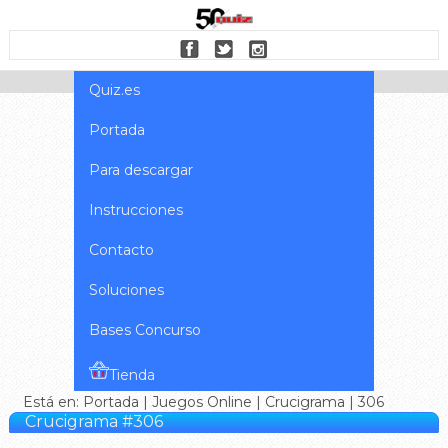
Quiz.es
Portada
Para descargar
Instrucciones
Contacto
Soluciones
Bases Concurso
Tienda
Está en:
Portada
|
Juegos Online
|
Crucigrama
| 306
Crucigrama #306