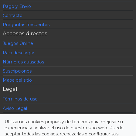
Pago y Envío
Contacto
Preguntas frecuentes
Accesos directos
Juegos Online
Para descargar
Números atrasados
Suscripciones
Mapa del sitio
Legal
Términos de uso
Aviso Legal
Política de privacidad
Utilizamos cookies propias y de terceros para mejorar su
Condiciones contratación
experiencia y analizar el uso de nuestro sitio web. Puede
aceptar todas las cookies, rechazarlas o configurar sus
Cookies