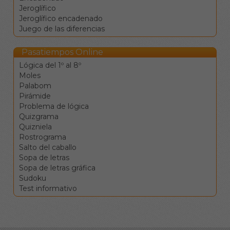
siguiente definición.
Jeroglífico
La barra de espacio
Jeroglífico encadenado
cambia la dirección de
Juego de las diferencias
desplazamiento.
La tecla de retroceso
Pasatiempos Online
borra el valor de la
Lógica del 1º al 8º
casilla y se mueve a la
Moles
anterior.
Palabom
La tecla de borrado
Pirámide
(supr) borra el valor de
Problema de lógica
la casilla sin moverse.
Quizgrama
Clique en una
Quizniela
definición para ir a la
Rostrograma
celdas
Salto del caballo
correspondientes.
Sopa de letras
Los botones de
Sopa de letras gráfica
comprobar, pista y
Sudoku
solución le ayudarán en el
Test informativo
caso de que vea
encallado, pero conllevan
penalizaciones en la
puntuación final.