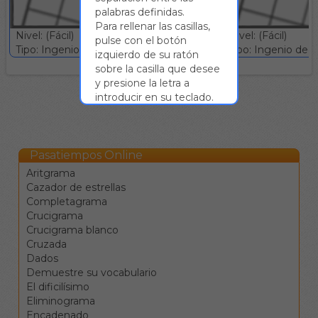
palabras definidas.
Para rellenar las casillas,
Nivel: (Fácil)
Nivel: (Fácil)
pulse con el botón
Tipo: Ingenio deductivo :: Gratuito
Tipo: Ingenio deduc
izquierdo de su ratón
sobre la casilla que desee
y presione la letra a
introducir en su teclado.
Al hacerlo, la casilla
seleccionada quedará
rellenada con dicha letra y
se seleccionará la
Pasatiempos Online
siguiente. Así, podrá
Aritgrama
rellenar todas las casillas
Cazador de estrellas
de la palabra sin
Completagrama
necesidad de pulsar
Crucigrama
sobre cada una de ellas.
Crucigrama blanco
Las flechas ← ↑ → ↓
Cruzada
sirven para moverse
Dados
entre las celdas en las
Demuestre su vocabulario
cuatro direcciones.
El dificilísimo
El tabulador |→ sirve
Eliminograma
para saltar a la
Encadenado