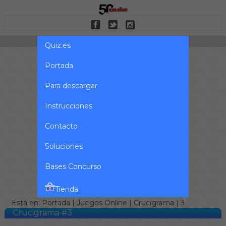
Quiz.es
Portada
Para descargar
Instrucciones
Contacto
Soluciones
Bases Concurso
Tienda
Está en:
Portada
|
Juegos Online
|
Crucigrama
| 3
Crucigrama #3