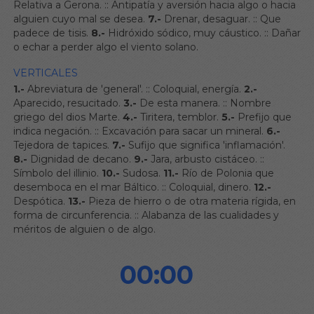
Relativa a Gerona.
::
Antipatía y aversión hacia algo o hacia
alguien cuyo mal se desea.
7.-
Drenar, desaguar.
::
Que
padece de tisis.
8.-
Hidróxido sódico, muy cáustico.
::
Dañar
o echar a perder algo el viento solano.
VERTICALES
1.-
Abreviatura de 'general'.
::
Coloquial, energía.
2.-
Aparecido, resucitado.
3.-
De esta manera.
::
Nombre
griego del dios Marte.
4.-
Tiritera, temblor.
5.-
Prefijo que
indica negación.
::
Excavación para sacar un mineral.
6.-
Tejedora de tapices.
7.-
Sufijo que significa 'inflamación'.
8.-
Dignidad de decano.
9.-
Jara, arbusto cistáceo.
::
Símbolo del illinio.
10.-
Sudosa.
11.-
Río de Polonia que
desemboca en el mar Báltico.
::
Coloquial, dinero.
12.-
Despótica.
13.-
Pieza de hierro o de otra materia rígida, en
forma de circunferencia.
::
Alabanza de las cualidades y
méritos de alguien o de algo.
00:00