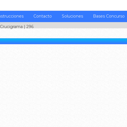
nstrucciones
Contacto
Soluciones
Bases Concurso
Crucigrama
| 296