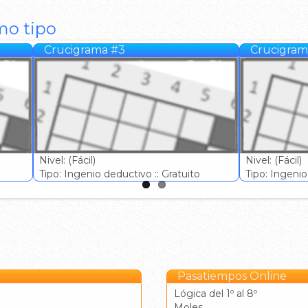
mo tipo
Crucigrama #3
Crucigram
Nivel: (Fácil)
Nivel: (Fácil)
Tipo: Ingenio deductivo :: Gratuito
Tipo: Ingenio 
Pasatiempos Online
Lógica del 1º al 8º
Moles