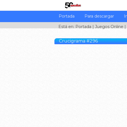
Portada
Para descargar
I
Está en:
Portada
|
Juegos Online
|
Crucigrama #296