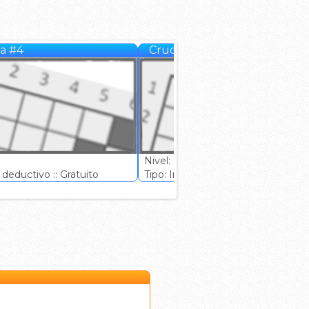
a #4
Crucigrama #5
Nivel: (Normal)
deductivo :: Gratuito
Tipo: Ingenio deductivo :: Gratuito