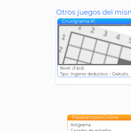
Otros juegos del mis
Crucigrama #1
Nivel: (Fácil)
Tipo: Ingenio deductivo :: Gratuito
Pasatiempos Online
Aritgrama
Cazador de estrellas